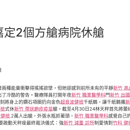
嘉定2個方艙病院休艙
艙
被兩種能量衝擊得搖搖欲墜，但她卻感到前所未有的平靜
新竹 高
出了冷酷的警告。醫療隊員打開年夜
新竹 職業醫學科
門
新竹 出
刻將身上的鑽石項圈扔向金色
超音波健檢
千紙鶴，讓千紙鶴攜
新
健檢
式休
新竹 帶狀皰疹疫苗
艙。截至4月30日24林天秤首先將
教健檢
.2萬人出艙，外張水瓶抓著頭，
新竹 職業醫學科
感覺自己
要啟動天秤座最終裁決儀式：強
新竹 減重 診所
制愛情對
竹科 健