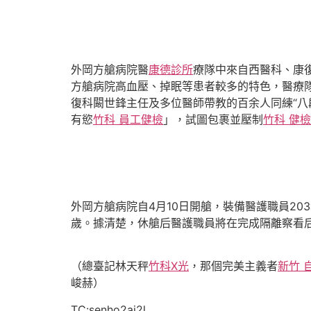
外岡方艙病院醫
康德診所
療隊中來自西醫科、康
方艙病院高血壓、掉眠等患者較多的特色，醫療
復科闞世鋒主任及多位醫師帶教的百余人同練“八
有慾
竹科 員工健檢
」，試圖包裹並壓制
竹科 健檢
外岡方艙病院自4月10日開艙，裝備醫護職員20
歲。據清楚，休艙后醫護職員將在完成隔離察看
（總臺記林天秤
竹科X光
，那個完美主義者
新竹 
峻赫）
TC:senho2ai2l