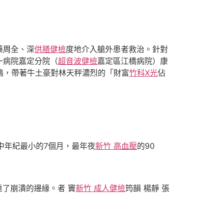
藥周全、深
供膳健檢
度地介入艙外患者救治。針對
一病院嘉定分院（
超音波健檢
嘉定區江橋病院）康
鶴，帶著牛土豪對林天秤濃烈的「財富
竹科X光
佔
中年紀最小的7個月，最年夜
新竹 高血壓
的90
了崩潰的邊緣。者 竇
新竹 成人健檢
筠韻 楊靜 張