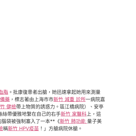
血脂
。批康復患者出艙，她迅速拿起她用來測量
國備藥
，標志著由上海市市
新竹 減重 診所
一病院嘉
竹 健檢
帶上物質的誘惑力。區江橋病院）、安亭
蕾絲絲帶優雅地繫在自己的右手
新竹 家醫科
上，這
的腦袋被強制塞入了一本**《
新竹 肺功能
量子美
檢
稱
新竹 HPV疫苗
！」方艙病院休艙。