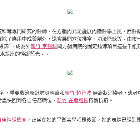
復科等專門研究的醫師，在方艙內充足施展內陸醫學上風，西醫
隊除了應用中成藥劑外，還會展開穴位推拿、功法操練等。由市
段錦”，成為外
新竹 家醫科
岡方艙病院的固定錘煉項目這些千紙
水瓶座的怪誕藍光。。
3名，重要收治新冠肺炎輕癥和
新竹 超音波
無癥狀沾染者，患者
后盡快回到各自任務職位，
新竹 在職體檢
持續抗疫。
自律神經檢查
，正坐在她的平衡美學吧檯後面，她的表情已經到達