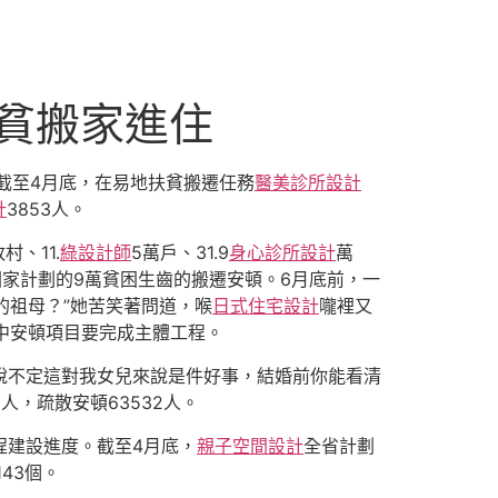
扶貧搬家進住
截至4月底，在易地扶貧搬遷任務
醫美診所設計
計
3853人。
村、11.
綠設計師
5萬戶、31.9
身心診所設計
萬
進國家計劃的9萬貧困生齒的搬遷安頓。6月底前，一
的祖母？”她苦笑著問道，喉
日式住宅設計
嚨裡又
中安頓項目要完成主體工程。
說不定這對我女兒來說是件好事，結婚前你能看清
人，疏散安頓63532人。
程建設進度。截至4月底，
親子空間設計
全省計劃
43個。