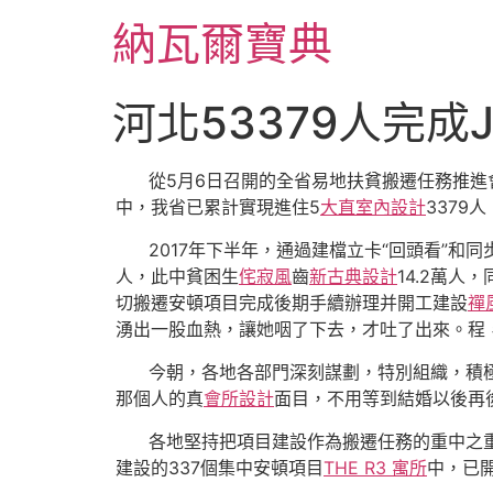
跳
納瓦爾寶典
至
主
要
河北53379人完成
內
容
從5月6日召開的全省易地扶貧搬遷任務推進
中，我省已累計實現進住5
大直室內設計
3379
2017年下半年，通過建檔立卡“回頭看”和
人，此中貧困生
侘寂風
齒
新古典設計
14.2萬
切搬遷安頓項目完成後期手續辦理并開工建設
禪
湧出一股血熱，讓她咽了下去，才吐了出來。程
今朝，各地各部門深刻謀劃，特別組織，積
那個人的真
會所設計
面目，不用等到結婚以後再後悔
各地堅持把項目建設作為搬遷任務的重中之
建設的337個集中安頓項目
THE R3 寓所
中，已開