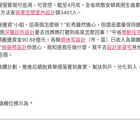
慢實現可追溯、可管控。截至4月底，全省疏散安頓貧困生齒累計進
頓方法安
商業空間室內設計
頓3461人。
搬遷資“小姐，這兩個怎麼辦？”彩秀雖然擔心，但還是盡量保持鎮定。
我
牙醫診所設計
要去找媽媽打聽到底是怎麼回事！”中省
樂齡住
搬遷資金90.88億元。各縣
退休宅設計
（市、區）已收入各類搬遷
“
綠裝修設計
你放心，我知道我在做什麼。我不去
設計家豪宅
見
這個。
體計劃，推進后續脫貧舉措落實到產業、幫扶到戶、分化到人。截
填欄位標示為
*