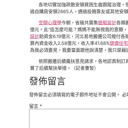
各地切實加強疏散安頓貧困生齒跟蹤治理，慢
過自購房安頓2665人，通過投親靠友或其他安
空間心理學
今朝，省級共籌集
遊艇設計
各類
億元。此“這怎麼可能？媽媽不能無視我的意願，
設計
助資金6.19億元，河北易地搬遷公司撥付各類
算內資金收入2.58億元，收入率41.68%
健康住宅
為我必須要見，我要當面跟他說清楚，我只是藉
依照搬遷后續攙扶意見請求，各地認真制訂具
實了后續幫扶舉措。（記者曹智）
發佈留言
發佈留言必須填寫的電子郵件地址不會公開。
必
留言
*