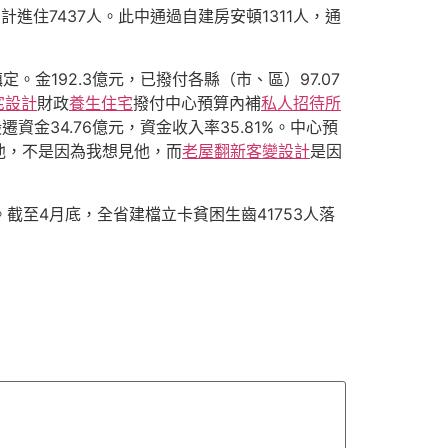
住7437人。此中通過自建房安頓1311人，通
金192.3億元，已撥付各縣（市、區）97.07
宅設計
財政
養生住宅
撥付中心預算內補
私人招待所
資金34.76億元，資金收入率35.81%。中心預
他，不是因為我想見他，而
老屋翻新
客變設計
是因
至4月底，全省建檔立卡貧困生齒41753人落