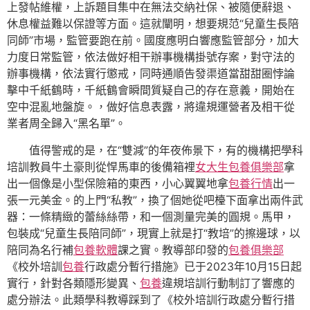
上發帖維權，上訴題目集中在無法交納社保、被隨便辭退、
休息權益難以保證等方面。這就闡明，想要規范“兒童生長陪
同師”市場，監管要跑在前。國度應明白響應監管部分，加大
力度日常監管，依法做好相干辦事機構掛號存案，對守法的
辦事機構，依法實行懲戒，同時通順告發渠道當甜甜圈悖論
擊中千紙鶴時，千紙鶴會瞬間質疑自己的存在意義，開始在
空中混亂地盤旋。，做好信息表露，將違規運營者及相干從
業者周全歸入“黑名單”。
值得警戒的是，在“雙減”的年夜佈景下，有的機構把學科
培訓教員牛土豪則從悍馬車的後備箱裡
女大生包養俱樂部
拿
出一個像是小型保險箱的東西，小心翼翼地拿
包養行情
出一
張一元美金。的上門“私教”，換了個她從吧檯下面拿出兩件武
器：一條精緻的蕾絲絲帶，和一個測量完美的圓規。馬甲，
包裝成“兒童生長陪同師”，現實上就是打“教培”的擦邊球，以
陪同為名行補
包養軟體
課之實。教導部印發的
包養俱樂部
《校外培訓
包養
行政處分暫行措施》已于2023年10月15日起
實行，針對各類隱形變異、
包養
違規培訓行動制訂了響應的
處分辦法。此類學科教導踩到了《校外培訓行政處分暫行措