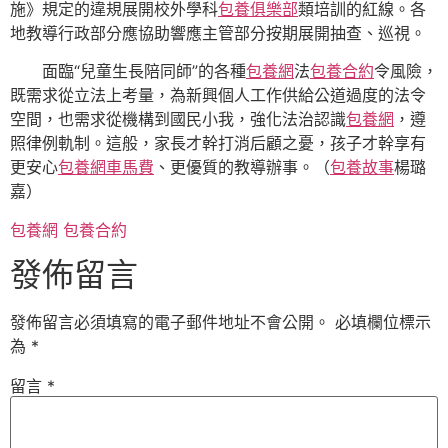
施》規定的違規展開校外學科
包養俱樂部
類培訓的紅線。各
地教導行政部分應協助響應主管部分按期展開抽查、巡視。
面臨“兒童生長陪同師”的各種
包養網
法
包養合約
令風險，
既需求從立法上考量，為新興個人工作供給公道過度的法令
空間，也需求從機構到國民小我，強化法治認識
包養網
，遵
照律例軌制。這般，家長才幹打消后顧之憂，孩子才幹享有
更安心
包養網車馬費
、更優質的教導辦事。（
包養故事
楊璐
嘉
）
包養網
包養合約
發佈留言
發佈留言必須填寫的電子郵件地址不會公開。
必填欄位標示
為
*
留言
*