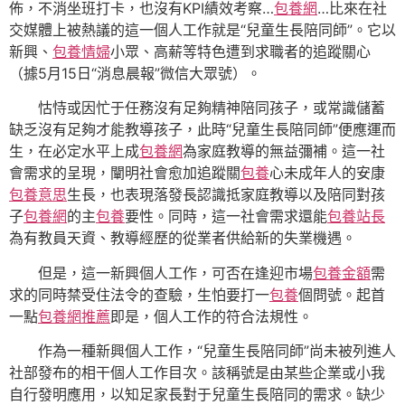
佈，不消坐班打卡，也沒有KPI績效考察…
包養網
…比來在社
交媒體上被熱議的這一個人工作就是“兒童生長陪同師”。它以
新興、
包養情婦
小眾、高薪等特色遭到求職者的追蹤關心
（據5月15日“消息晨報”微信大眾號）。
怙恃或因忙于任務沒有足夠精神陪同孩子，或常識儲蓄
缺乏沒有足夠才能教導孩子，此時“兒童生長陪同師”便應運而
生，在必定水平上成
包養網
為家庭教導的無益彌補。這一社
會需求的呈現，闡明社會愈加追蹤關
包養
心未成年人的安康
包養意思
生長，也表現落發長認識抵家庭教導以及陪同對孩
子
包養網
的主
包養
要性。同時，這一社會需求還能
包養站長
為有教員天資、教導經歷的從業者供給新的失業機遇。
但是，這一新興個人工作，可否在逢迎市場
包養金額
需
求的同時禁受住法令的查驗，生怕要打一
包養
個問號。起首
一點
包養網推薦
即是，個人工作的符合法規性。
作為一種新興個人工作，“兒童生長陪同師”尚未被列進人
社部發布的相干個人工作目次。該稱號是由某些企業或小我
自行發明應用，以知足家長對于兒童生長陪同的需求。缺少