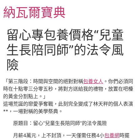
跳
納瓦爾寶典
至
主
要
留心專包養價格“兒童
內
容
生長陪同師”的法令風
險
「第三階段：時間與空間的絕對對稱
包養女人
。你們必須同
時在十點零三分零五秒，將對方送給我的禮物，放置在吧檯
的黃金分割點上。」
這場荒誕的戀愛爭奪戰，此刻完全變成了林天秤的個人表演
**，一場對稱的美學祭典。
原題目：留心“兒童生長陪同師”的法令風險
月薪4萬元，上不封頂，一天僅需任務4小
包養網
時擺