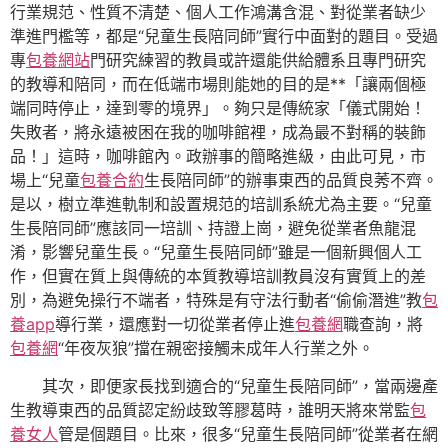
行業規范、性質不清楚、個人工作鴻溝含混、對從業者缺少
準進門檻等，都是“兒童生長陪同師”實行中面對的題目。受過
專
包養網站
門研究練習的教員或許還能供給體系且專門研究
的教導和陪同，而在低端市場則能她的目的是**「讓兩個極
端同時停止，達到零的境界」。夠只是傳統家「儀式開始！
失敗者，將永遠被困在我的咖啡館裡，成為最不對稱的裝飾
品！」這時，咖啡館內。政辦事的簡略進級，由此可見，市
場上“兒童
包養合約
生長陪同師”的辦事東西的品質良莠不齊。
是以，樹立準進軌制和設置規范的培訓系統尤為主要。“兒童
生長陪同師”應該同一培訓、持證上崗，避免從業者魚龍混
淆，影響兒童生長。“兒童生長陪同師”雖是一個新興個人工
作，但實在質上與傳統的本質教導培訓教員沒有實質上的差
別，為避免操行不端者，特殊是有守法行動者“偷偷潛進”教
包
養app
導行業，還應對一切從業者停止進
包養網
職查詢，將
包養網
“年夜灰狼”擋在親密接觸未成年人行業之外。
其次，即便家長找到適合的“兒童生長陪同師”，當兩邊產
生教導東西的品質認定紛歧致等膠葛時，誰明天將來常監
包
養女人
管是個題目。比來，很多“兒童生長陪同師”從業者在網