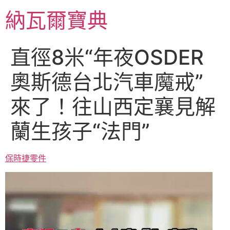
跳
納瓦爾寶典
至
主
要
直徑8米“年夜OSDER
內
容
奧斯德台北汽車魔戒”
來了！往山西定襄見解
蘭生孩子“法門”
保時捷零件