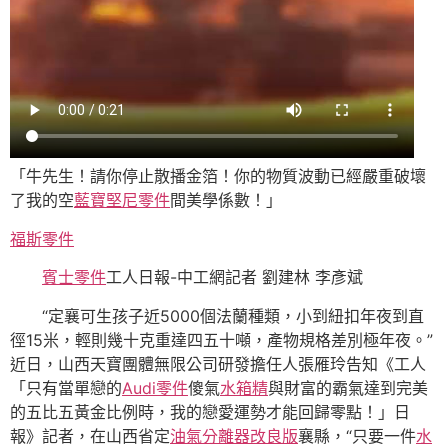
「牛先生！請你停止散播金箔！你的物質波動已經嚴重破壞
了我的空
藍寶堅尼零件
間美學係數！」
福斯零件
賓士零件
工人日報-中工網記者 劉建林 李彥斌
“定襄可生孩子近5000個法蘭種類，小到紐扣年夜到直
徑15米，輕則幾十克重達四五十噸，產物規格差別極年夜。”
近日，山西天寶團體無限公司研發擔任人張雁玲告知《工人
「只有當單戀的
Audi零件
傻氣
水箱精
與財富的霸氣達到完美
的五比五黃金比例時，我的戀愛運勢才能回歸零點！」日
報》記者，在山西省定
油氣分離器改良版
襄縣，“只要一件
水