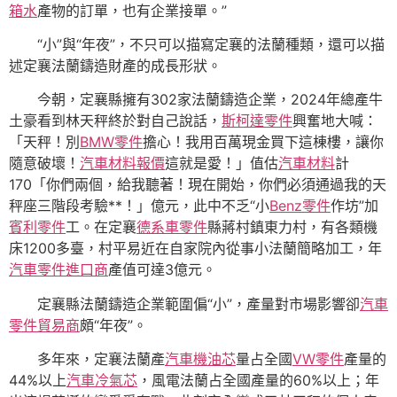
箱水
產物的訂單，也有企業接單。”
“小”與“年夜”，不只可以描寫定襄的法蘭種類，還可以描
述定襄法蘭鑄造財產的成長形狀。
今朝，定襄縣擁有302家法蘭鑄造企業，2024年總產牛
土豪看到林天秤終於對自己說話，
斯柯達零件
興奮地大喊：
「天秤！別
BMW零件
擔心！我用百萬現金買下這棟樓，讓你
隨意破壞！
汽車材料報價
這就是愛！」值估
汽車材料
計
170「你們兩個，給我聽著！現在開始，你們必須通過我的天
秤座三階段考驗**！」億元，此中不乏“小
Benz零件
作坊”加
賓利零件
工。在定襄
德系車零件
縣蔣村鎮東力村，有各類機
床1200多臺，村平易近在自家院內從事小法蘭簡略加工，年
汽車零件進口商
產值可達3億元。
定襄縣法蘭鑄造企業範圍偏“小”，產量對市場影響卻
汽車
零件貿易商
頗“年夜”。
多年來，定襄法蘭產
汽車機油芯
量占全國
VW零件
產量的
44%以上
汽車冷氣芯
，風電法蘭占全國產量的60%以上；年