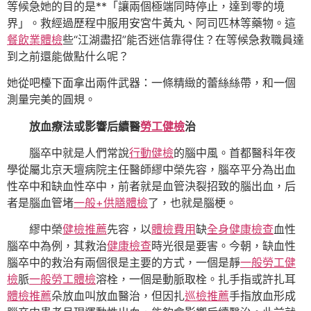
等候急她的目的是**「讓兩個極端同時停止，達到零的境
界」。救經過歷程中服用安宮牛黃丸、阿司匹林等藥物。這
餐飲業體檢
些“江湖盡招”能否迷信靠得住？在等候急救職員達
到之前還能做點什么呢？
她從吧檯下面拿出兩件武器：一條精緻的蕾絲絲帶，和一個
測量完美的圓規。
放血療法或影響后續醫
勞工健檢
治
腦卒中就是人們常說
行動健檢
的腦中風。首都醫科年夜
學從屬北京天壇病院主任醫師繆中榮先容，腦卒平分為出血
性卒中和缺血性卒中，前者就是血管決裂招致的腦出血，后
者是腦血管堵
一般+供膳體檢
了，也就是腦梗。
繆中榮
健檢推薦
先容，以
體檢費用
缺
全身健康檢查
血性
腦卒中為例，其救治
健康檢查
時光很是要害。今朝，缺血性
腦卒中的救治有兩個很是主要的方式，一個是靜
一般勞工健
檢
脈
一般勞工體檢
溶栓，一個是動脈取栓。扎手指或許扎耳
體檢推薦
朵放血叫放血醫治，但因扎
巡檢推薦
手指放血形成