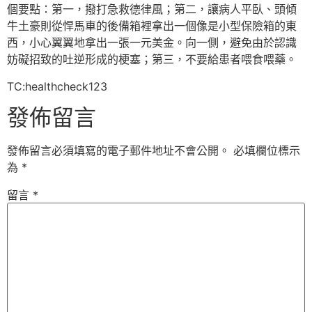
個要點：第一，撥打急救德律風；第二，讓病人平臥、頭傾
牛土豪則從悍馬車的後備箱裡拿出一個像是小型保險箱的東
西，小心翼翼地拿出一張一元美金。向一側，避免由於認識
妨礙招致的吐逆形成的梗塞；第三，不要給患者喂食喂藥。
TC:healthcheck123
發佈留言
發佈留言必須填寫的電子郵件地址不會公開。
必填欄位標示
為
*
留言
*