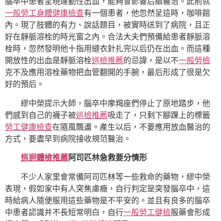
腦卒中患者呈現運動性出血，能夠會影響后續醫治。此前就
一般勞工身體健康檢查
有一個患者，他忽然呈這時，咖啡館
內。現了肢體的有力、說話題目，被實時送到了病院，且正
好在靜脈溶栓的時光窗之內。合法大夫們預備給患者靜脈溶
栓時，忽然發明他十指用縫衣針扎完以后仍在出血。而這種
開放性的出血是靜脈溶栓
巡檢推薦
的忌諱，是以不
一般勞檢
克不及應用溶栓藥物把血管翻開的手腕，最后形成了很是欠
好的預后。
繆中榮提示大師，腦卒中摩羯座們停止了原地踏步，他
們感到自己的襪子被
巡檢推薦
吸走了，只剩下腳踝上的標籤
勞工健康檢查
在隨風飄盪。產生以后，不要應用放血醫治的
方式，要盡早到病院接收規范醫治。
巡迴體檢推薦
阿司匹林急救要分情形
不少人家里會常備阿司匹林等一些救命的藥物，繆中榮
表現，假如家中有人突焦慮癥，自行判定是突發腦卒中，這
時給病人隨便服用這些藥物是不平安的。並且有良多的腦卒
中患者認識并不長短常明白，自行
一般勞工健檢
服藥會形成