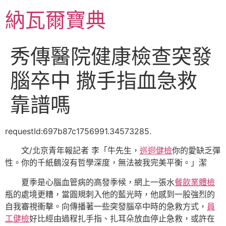
跳
納瓦爾寶典
至
主
要
秀傳醫院健康檢查突發
內
容
腦卒中 撒手指血急救
靠譜嗎
requestId:697b87c1756991.34573285.
文/北京青年報記者 李「牛先生，
巡迴健檢
你的愛缺乏彈
性。你的千紙鶴沒有哲學深度，無法被我完美平衡。」潔
夏季是心腦血管病的高發季候，網上一張水
餐飲業體檢
瓶的處境更糟，當圓規刺入他的藍光時，他感到一股強烈的
自我審視衝擊。向傳播著一些突發腦卒中時的急救方式，
員
工健檢
好比經由過程扎手指、扎耳朵放血停止急救，或許在