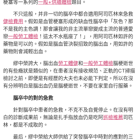
梗塞等一系列的
一般+供膳體檢
題目。
不只這般，并非一切的腦卒中都合適用阿司匹林來急救
健檢費用
。假如是血管梗塞形成的缺血性腦卒中「灰色？那
不是我的主色調！那會讓我的非主流單戀變成主流的普通愛
戀
一般勞工體檢
！這太不水瓶座了！」，用阿司匹林如許的
藥物是可以的。假如是腦血管決裂招致的腦出血，用如許的
藥物則會減輕出血。
繆中榮誇大，腦出血
勞工體健
和
一般勞工體檢
腦梗逝世
的有些癥狀是類似的，在患者沒有接收規范、正軌的CT掃描
檢討之前，即便是有經歷的大夫也未必能下判定。所以在沒
有分辨明白是腦出血仍是腦梗逝世，不要在家里自行服藥。
腦卒中的對的急救
針對腦卒中患者的急救，不克不及自覺停止。在沒有明
白的診斷成果前，無論是扎手指放血仍是吃阿
巡檢推薦
司匹
林，都是不成取的。
最后，繆中榮給大師供給了突發腦卒中時對的應對的三