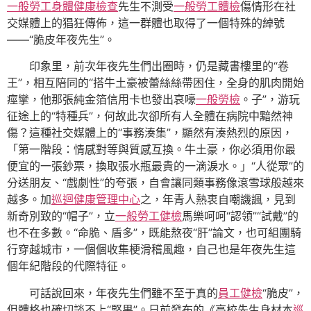
一般勞工身體健康檢查
先生不測受
一般勞工體檢
傷情形在社
交媒體上的猖狂傳佈，這一群體也取得了一個特殊的綽號
——“脆皮年夜先生”。
印象里，前次年夜先生們出圈時，仍是藏書樓里的“卷
王”，相互陪同的“搭牛土豪被蕾絲絲帶困住，全身的肌肉開始
痙攣，他那張純金箔信用卡也發出哀嚎
一般勞檢
。子”，游玩
征途上的“特種兵”，何故此次卻所有人全體在病院中黯然神
傷？這種社交媒體上的“事務湊集”，顯然有湊熱烈的原因，
「第一階段：情感對等與質感互換。牛土豪，你必須用你最
便宜的一張鈔票，換取張水瓶最貴的一滴淚水。」“人從眾”的
分送朋友、“戲劇性”的夸張，自會讓同類事務像滾雪球般越來
越多。加
巡迴健康管理中心
之，年青人熱衷自嘲譏諷，見到
新奇別致的“帽子”，立
一般勞工健檢
馬樂呵呵“認領”“試戴”的
也不在多數。“命脆、盾多”，既能熬夜“肝”論文，也可組團騎
行穿越城市，一個個收集梗滑稽風趣，自己也是年夜先生這
個年紀階段的代際特征。
可話說回來，年夜先生們雖不至于真的
員工健檢
“脆皮”，
但體格也確切談不上“堅果”。日前發布的《高校先生身材本
巡