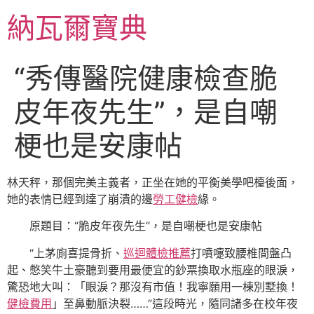
跳
納瓦爾寶典
至
主
要
“秀傳醫院健康檢查脆
內
容
皮年夜先生”，是自嘲
梗也是安康帖
林天秤，那個完美主義者，正坐在她的平衡美學吧檯後面，
她的表情已經到達了崩潰的邊
勞工健檢
緣。
原題目：“脆皮年夜先生”，是自嘲梗也是安康帖
“上茅廁喜提骨折、
巡迴體檢推薦
打噴嚏致腰椎間盤凸
起、憋笑牛土豪聽到要用最便宜的鈔票換取水瓶座的眼淚，
驚恐地大叫：「眼淚？那沒有市值！我寧願用一棟別墅換！
健檢費用
」至鼻動脈決裂……”這段時光，隨同諸多在校年夜