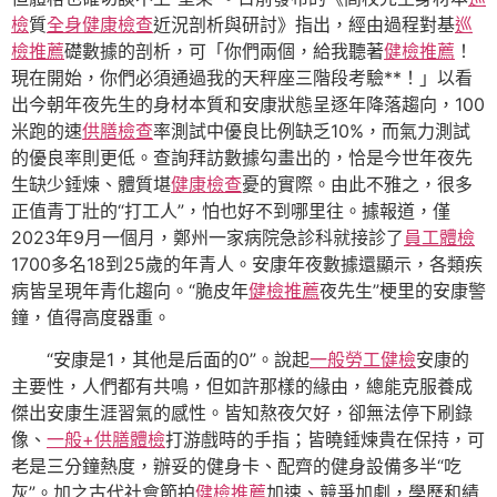
檢
質
全身健康檢查
近況剖析與研討》指出，經由過程對基
巡
檢推薦
礎數據的剖析，可「你們兩個，給我聽著
健檢推薦
！
現在開始，你們必須通過我的天秤座三階段考驗**！」以看
出今朝年夜先生的身材本質和安康狀態呈逐年降落趨向，100
米跑的速
供膳檢查
率測試中優良比例缺乏10%，而氣力測試
的優良率則更低。查詢拜訪數據勾畫出的，恰是今世年夜先
生缺少錘煉、體質堪
健康檢查
憂的實際。由此不雅之，很多
正值青丁壯的“打工人”，怕也好不到哪里往。據報道，僅
2023年9月一個月，鄭州一家病院急診科就接診了
員工體檢
1700多名18到25歲的年青人。安康年夜數據還顯示，各類疾
病皆呈現年青化趨向。“脆皮年
健檢推薦
夜先生”梗里的安康警
鐘，值得高度器重。
“安康是1，其他是后面的0”。說起
一般勞工健檢
安康的
主要性，人們都有共鳴，但如許那樣的緣由，總能克服養成
傑出安康生涯習氣的感性。皆知熬夜欠好，卻無法停下刷錄
像、
一般+供膳體檢
打游戲時的手指；皆曉錘煉貴在保持，可
老是三分鐘熱度，辦妥的健身卡、配齊的健身設備多半“吃
灰”。加之古代社會節拍
健檢推薦
加速、競爭加劇，學歷和績