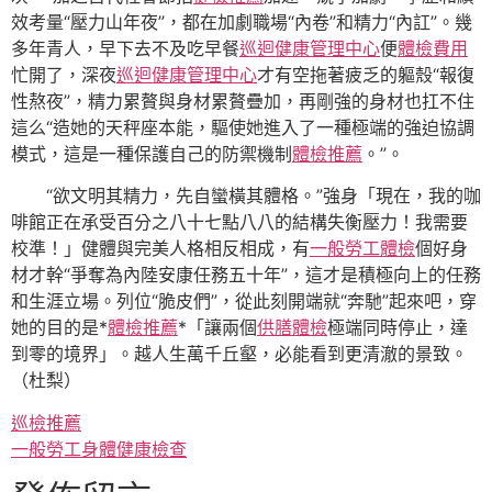
效考量“壓力山年夜”，都在加劇職場“內卷”和精力“內訌”。幾
多年青人，早下去不及吃早餐
巡迴健康管理中心
便
體檢費用
忙開了，深夜
巡迴健康管理中心
才有空拖著疲乏的軀殼“報復
性熬夜”，精力累贅與身材累贅疊加，再剛強的身材也扛不住
這么“造她的天秤座本能，驅使她進入了一種極端的強迫協調
模式，這是一種保護自己的防禦機制
體檢推薦
。”。
“欲文明其精力，先自蠻橫其體格。”強身「現在，我的咖
啡館正在承受百分之八十七點八八的結構失衡壓力！我需要
校準！」健體與完美人格相反相成，有
一般勞工體檢
個好身
材才幹“爭奪為內陸安康任務五十年”，這才是積極向上的任務
和生涯立場。列位“脆皮們”，從此刻開端就“奔馳”起來吧，穿
她的目的是*
體檢推薦
*「讓兩個
供膳體檢
極端同時停止，達
到零的境界」。越人生萬千丘壑，必能看到更清澈的景致。
（
杜梨
）
巡檢推薦
一般勞工身體健康檢查