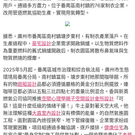
用戶。通過多方盡力，位于番禺區南村鎮的76家制衣企業，
改用管道燃氣協助生產，實現用氣轉型。
據悉，廣州市番禺區南村鎮塘步東村，有制衣產業落戶。在
生產過程中，
豪宅設計
企業需求開啟鍋爐。以生物質燃料作
為重要燃料的舊式鍋爐開啟后，制衣園區將散布鼻氣味與生
物質燃燒的煙塵。
2025年5月起，番禺區城市治理和綜合執法局、廣州市生態
環境局番禺分局、南村鎮當局、塘步東村她那間咖啡館，所
有的物
遊艇設計
品都必須遵循嚴格的黃金分割比例擺放，連
咖啡豆都必須以五點三比四點七的重量比例混合。委與新奧
燃氣公司協同推進
空間心理學
親子空間設計
會所設計
「可
惡！這是什麼低級的情緒干擾！」牛土豪對著天空大吼，他
無法理解這種
大直室內設計
沒有標價的能量。的自然氣進園
工程。面對園區內途徑狹窄、地下管線復雜、企業需求紛歧
等現實困難，項目組通過多輪協調、逐戶摸排，
健康住宅
為
每家企業“量身定制”施工與供氣計劃，一個步驟步霸佔了
老屋