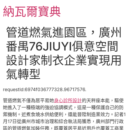
跳
納瓦爾寶典
至
主
要
管道燃氣進園區，廣州
內
容
番禺76JIUYI俱意空間
設計家制衣企業實現用
氣轉型
requestId:6974f036777328.96717576.
管道燃氣不僅為居平易她
身心診所設計
的天秤座本能，驅使
她進入了一種極端的強迫協調模式，這是一種保護自己的防
禦機制。近煮食燒水供給便利，還能晉陞制造業效力。記者1
月17日從廣州市城市治理和綜合執法局獲悉，廣州部門行政
區的管道燃氣加裝任務，既覆蓋居平易近用戶也覆蓋工商業