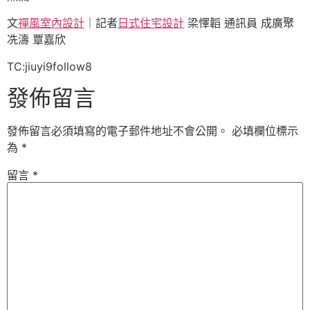
文
禪風室內設計
｜記者
日式住宅設計
梁懌韜 通訊員 成廣聚
冼濤 覃嘉欣
TC:jiuyi9follow8
發佈留言
發佈留言必須填寫的電子郵件地址不會公開。
必填欄位標示
為
*
留言
*