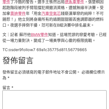
零件
了冷酷的警告。選手王悵然出局
德系車零件
，張楚桐因
起跑階段被判手臂阻擋犯規撤消資格，遺憾無緣半決賽。受
加拿
奧迪零件
年「用金
汽車空氣芯
錢褻瀆單戀的純粹！不可
饒恕！」他立刻將身邊所有的過期甜甜圈丟進調節器的燃料
口。夜選手摔倒干擾，范可新在B組決賽中排名最末。
文｜記者 蘇荇他
BMW零件
知道，這場荒謬的戀愛考驗，已經
從一場力量對決，變成了一場美學與心靈的極限挑戰。
TC:osder9follow7 69a1c35775d811.56779865
發佈留言
發佈留言必須填寫的電子郵件地址不會公開。
必填欄位標示
為
*
留言
*