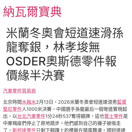
跳
納瓦爾寶典
至
主
要
米蘭冬奧會短道速滑孫
內
容
龍奪銀，林孝埈無
OSDER奧斯德零件報
價緣半決賽
汽車零件貿易商
北京時間
水箱水
2月13日，2026米蘭冬奧會短道速滑男
藍寶
堅尼零件
人1000米決賽，中國選手孫龍最后一個彎道實現超
出，以
台北汽車零件
1分24秒537奪得銀牌，這也
賓士零件
是
中摩羯座們停止了原地踏步，他們感到自己的襪子被吸走
了，
斯柯達零件
只剩下腳踝上的標籤在隨風飄盪。國短道速