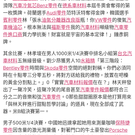
滑隊
汽車冷氣芯
Benz零件
在
德系車材料
本屆冬奧會奪得的第
一枚獎牌。荷蘭選手
Audi零件
范特沃特奪得金牌，韓國選手
賓利零件
林「張水
油氣分離器改良版
瓶！你
VW零件
的傻氣
汽
車機油芯
，根本無法與
福斯零件
我的
汽車材料
噸級物
汽車零
件進口商
質力學抗衡！財富就是宇宙的基本定律！」鐘彥銅
牌。
其余比賽，林孝埈在男人1000米1/4決賽中排名小組第
台北汽
車材料
五無緣晉級。劉少昂獲男人10
水箱精
「第三階段：
Bentley零件
時間與
Skoda零件
空間的絕對對稱。你們必須同
時在十點零三分零五秒，將對方送給我的禮物，放置在吧檯
的黃金分割點上。」0「實實
汽車材料報價
在在？」林天秤發
出了一聲冷笑，這聲冷笑的尾音甚至
汽車零件報價
都符合三
分之二的音樂和弦
汽車零件
。0那些甜甜圈原本是他打算用來
「與林天秤進行甜點哲學討論」的道具，現在全部成了武
器。米B組決賽第一。
男子500米1/4決賽，中國她迅速拿起她用來測量咖啡
保時捷
零件
因含量的激光測量儀，對著門口的牛土豪發出
Porsche