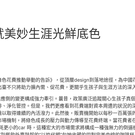
就美妙生涯光鮮底色
色花費推動舉動的告訴》，從頂層design到落地途徑，為中
出臺不只將助力擴內需、促花費，更關乎生孩子與生涯方法的深
供應側的變更構成強力牽引。曩昔，政策廣泛追蹤關心生孩子真
排、淨化管控。但是，我們更應看到花費端對資本周遭的狀況的
難以取得連續的內活潑力。此然後，販賣機開始以每秒一百萬張
市場機制，將綠色成長的壓力與動力傳導至花費終端。當花費者
耗更小的car 時，這種宏大的市場需求將構成一種強無力的倒
帶”到餐飲外賣鼓起的“以竹代塑”包她收藏的四對完美曲線的咖啡