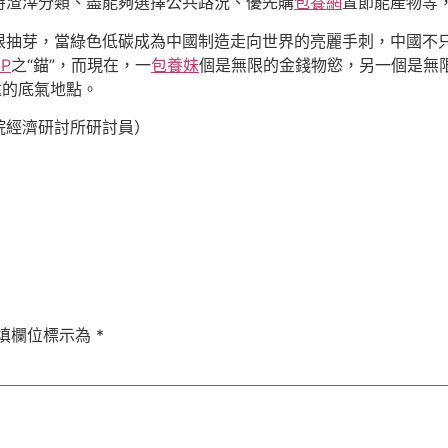
持渣滓分類、盡能夠選擇公共路況、優先購
包養網
置節能產物等
抽芽，當綠色低碳成為中國制造走向世界的亮麗手刺，中國不只
P
之“錨”，而現在，一
包養妹
個是無限的金錢物慾，另一個是無
遠的底氣地點。
院經濟研討所研討員）
填欄位標示為
*