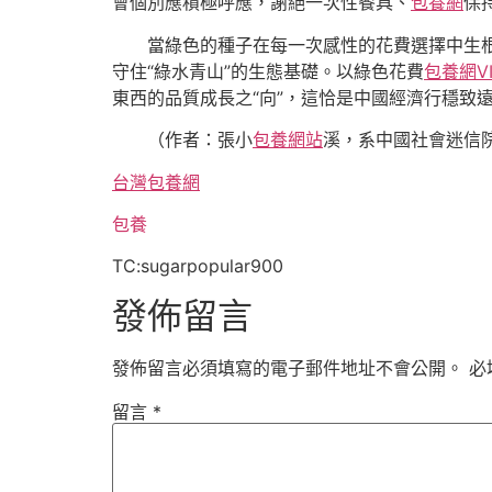
會個別應積極呼應，謝絕一次性餐具、
包養網
保
當綠色的種子在每一次感性的花費選擇中生根
守住“綠水青山”的生態基礎。以綠色花費
包養網VI
東西的品質成長之“向”，這恰是中國經濟行穩致
（作者：張小
包養網站
溪，系中國社會迷信
台灣包養網
包養
TC:sugarpopular900
發佈留言
發佈留言必須填寫的電子郵件地址不會公開。
必
留言
*