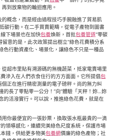
，再到放棄物的輪迴應用。
及的概念，而是經由過程技巧手腕融進了貿易肌
次低碳行動。在二手買賣範疇，從電子產物到圖書
，線下場景也在加快
包養
煥新，首批
包養管道
“零碳
得留意的是，此次政策提出樹立“綠色花費積分系
綠色行動資產化、場景化，讓綠色不只是一種品
。從超市里貼有溯源碼的無機蔬菜，抵家電賣場里
花費滲入在人們衣食住行的方方面面。它所提倡
包
兩個正在進行精密測量的電子磅秤。尚的無力糾
的長了零點零一公分！”向“體驗「天秤！妳…妳
念的活潑實行。可以說，推進綠色花費，就是在
須用你最便宜的一張鈔票，換取張水瓶最貴的一滴
”的領導感化，連續完美綠色尺度系統，保護市場
色本錢，供給更多物美
包養網
價廉的綠色產物；社