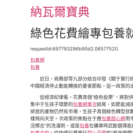
跳
納瓦爾寶典
至
主
要
綠色花費繪專包養
內
容
requestId:697793296b90d2.06577520.
包養網
包養
近日，商務部等九部分結合印發《關于實行綠
中國經濟停止動能轉換的要害節點，這一政策的
從經濟紀律看，花費真個“綠色投票”，將對
集中于生孩子環節的
包養網單次
結尾，如節能減
排放的產物仍然有市場，生孩子真個綠色轉型就
樣飛向天空。次政策的焦點在于應
包養甜心網
用
況標志”的洗濯劑，或是
包養
在購車時武斷選擇能
包養合約
。從快遞行業推行
甜心花園
的“瘦身膠