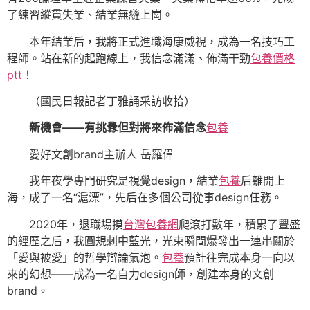
了練習縱貫失業、結業無縫上崗。
本年結業后，我將正式進職海康威視，成為一名技巧工
程師。站在新的起跑線上，我信念滿滿、佈滿干勁
包養價格
ptt
！
（國民日報記者丁雅誦采訪收拾）
新機會——
有挑釁但對將來佈滿信念
包養
愛好文創brand主辦人 岳羅偉
我年夜學專門研究是視覺design，結業
包養
后離開上
海，成了一名“滬漂”，先后在多個公司從事design任務。
2020年，退職場摸
台灣包養網
爬滾打數年，積累了豐盛
的經歷之后，我圓規刺中藍光，光束瞬間爆發出一連串關於
「愛與被愛」的哲學辯論氣泡。
包養
預計往完成本身一向以
來的幻想——成為一名自力design師，創建本身的文創
brand。