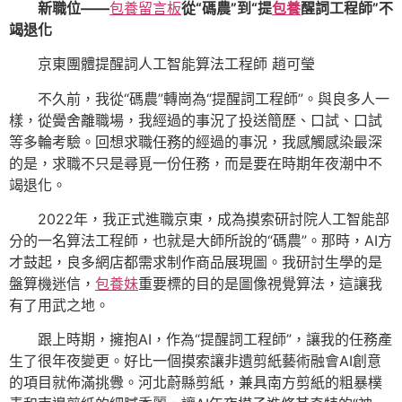
新職位——
包養留言板
從“碼農”到“提
包養
醒詞工程師”不
竭退化
京東團體提醒詞人工智能算法工程師 趙可瑩
不久前，我從“碼農”轉崗為“提醒詞工程師”。與良多人一
樣，從黌舍離職場，我經過的事況了投送簡歷、口試、口試
等多輪考驗。回想求職任務的經過的事況，我感觸感染最深
的是，求職不只是尋覓一份任務，而是要在時期年夜潮中不
竭退化。
2022年，我正式進職京東，成為摸索研討院人工智能部
分的一名算法工程師，也就是大師所說的“碼農”。那時，AI方
才鼓起，良多網店都需求制作商品展現圖。我研討生學的是
盤算機迷信，
包養妹
重要標的目的是圖像視覺算法，這讓我
有了用武之地。
跟上時期，擁抱AI，作為“提醒詞工程師”，讓我的任務產
生了很年夜變更。好比一個摸索讓非遺剪紙藝術融會AI創意
的項目就佈滿挑釁。河北蔚縣剪紙，兼具南方剪紙的粗暴樸