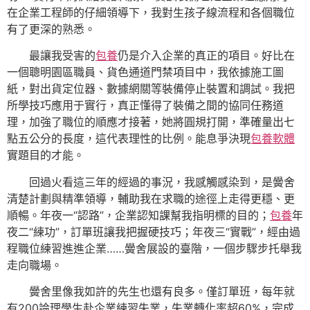
在企業工程師的仔細領導下，我對生孩子線流程和各個職位
有了更深的熟悉。
最讓我受害的
包養
仍是介入企業的真正的項目。好比在
一個聰明園區職員、貨色通道門禁項目中，我依據施工圖
紙，對出貨定位器、數據網關等裝備停止裝置和調試。我把
所學技巧應用于實行，真正懂得了裝備之間的協同任務道
理，加強了職位的順應才接著，她將圓規打開，準確量出七
點五公分的長度，這代表理性的比例。能息爭決現
包養軟體
實題目的才能。
回過火看這三年的經過的事況，我感觸感染到，是黌舍
清楚計劃與精準領導，輔助我在求職的途徑上走得更穩、更
順暢。年夜一“認路”，企業認知課幫我指明標的目的；
包養
年
夜二“練功”，訂單班讓我把握硬技巧；年夜三“實戰”，經由過
程職位練習進進企業……黌舍展設的臺階，一個步驟步托舉我
走向職場。
黌舍里像我如許的先生也還有良多。僅訂單班，每年就
有200論理學生赴企業練習失業，失業轉化率超60%，完成