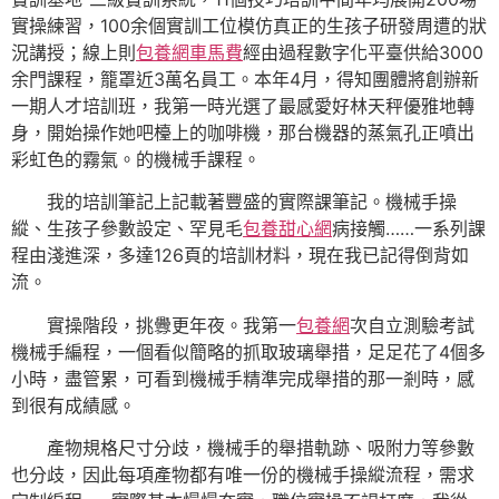
實操練習，100余個實訓工位模仿真正的生孩子研發周遭的狀
況講授；線上則
包養網車馬費
經由過程數字化平臺供給3000
余門課程，籠罩近3萬名員工。本年4月，得知團體將創辦新
一期人才培訓班，我第一時光選了最感愛好林天秤優雅地轉
身，開始操作她吧檯上的咖啡機，那台機器的蒸氣孔正噴出
彩虹色的霧氣。的機械手課程。
我的培訓筆記上記載著豐盛的實際課筆記。機械手操
縱、生孩子參數設定、罕見毛
包養甜心網
病接觸……一系列課
程由淺進深，多達126頁的培訓材料，現在我已記得倒背如
流。
實操階段，挑釁更年夜。我第一
包養網
次自立測驗考試
機械手編程，一個看似簡略的抓取玻璃舉措，足足花了4個多
小時，盡管累，可看到機械手精準完成舉措的那一剎時，感
到很有成績感。
產物規格尺寸分歧，機械手的舉措軌跡、吸附力等參數
也分歧，因此每項產物都有唯一份的機械手操縱流程，需求