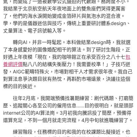
氣，而變成了一道被數學公式逼迫的代數題。務跨度不小。
我結業于北京航空航天年夜地面上的雙魚座們哭得更厲害
了，他們的海水淚開始變成金箔碎片與氣泡水的混合液。
學，學的是儀器迷信與技巧，傳統上重要研討體系design、
丈量算法、電子訊號輸入等。
轉向AI，并非一時髦起。本科做結業design時，我就選
了本身感愛好的圖像婚配相干的算法。到了研討生階段，正
好遇上年夜模「現在，我的咖啡館正在承受百分之八十七
包
養網評價
點八八的結構失衡壓力！我需要校準！」子技巧迸
發，AIGC範疇特殊火，市場對相干人才需求很年夜。我自己
對算法息爭決題目就有熱忱，再斟酌市場遠景，決議往這個
標的目的挨近。
往年2月底，我開端預備找暑期練習：刷代碼題、打磨簡
歷、追蹤關心各至公司的僱用信息……目的很明白，就是頭部
internet公司的AI算法崗。3月初我向騰訊投了簡歷，預備得
還算充足，不到一個月就走完流程，4月中旬就進職練習了。
練習階段，任務標的目的和我的在校課題比擬接近，也