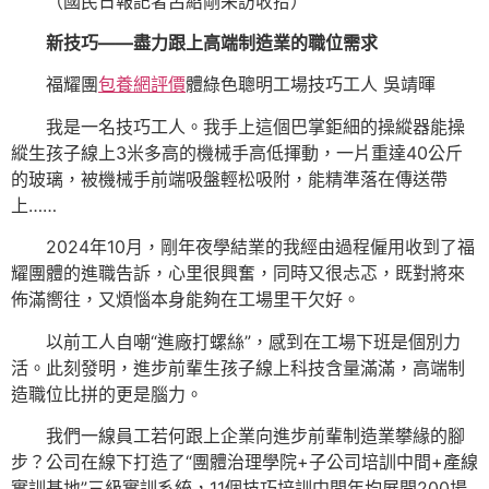
（國民日報記者呂紹剛采訪收拾）
新技巧——
盡力跟上高端制造業的職位需求
福耀團
包養網評價
體綠色聰明工場技巧工人 吳靖暉
我是一名技巧工人。我手上這個巴掌鉅細的操縱器能操
縱生孩子線上3米多高的機械手高低揮動，一片重達40公斤
的玻璃，被機械手前端吸盤輕松吸附，能精準落在傳送帶
上……
2024年10月，剛年夜學結業的我經由過程僱用收到了福
耀團體的進職告訴，心里很興奮，同時又很忐忑，既對將來
佈滿嚮往，又煩惱本身能夠在工場里干欠好。
以前工人自嘲“進廠打螺絲”，感到在工場下班是個別力
活。此刻發明，進步前輩生孩子線上科技含量滿滿，高端制
造職位比拼的更是腦力。
我們一線員工若何跟上企業向進步前輩制造業攀緣的腳
步？公司在線下打造了“團體治理學院+子公司培訓中間+產線
實訓基地”三級實訓系統，11個技巧培訓中間年均展開200場