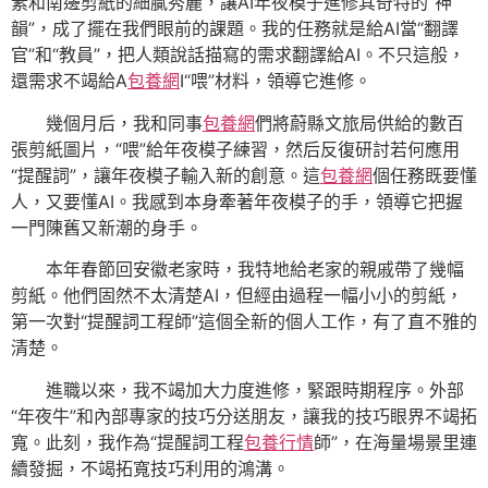
素和南邊剪紙的細膩秀麗，讓AI年夜模子進修其奇特的“神
韻”，成了擺在我們眼前的課題。我的任務就是給AI當“翻譯
官”和“教員”，把人類說話描寫的需求翻譯給AI。不只這般，
還需求不竭給A
包養網
I“喂”材料，領導它進修。
幾個月后，我和同事
包養網
們將蔚縣文旅局供給的數百
張剪紙圖片，“喂”給年夜模子練習，然后反復研討若何應用
“提醒詞”，讓年夜模子輸入新的創意。這
包養網
個任務既要懂
人，又要懂AI。我感到本身牽著年夜模子的手，領導它把握
一門陳舊又新潮的身手。
本年春節回安徽老家時，我特地給老家的親戚帶了幾幅
剪紙。他們固然不太清楚AI，但經由過程一幅小小的剪紙，
第一次對“提醒詞工程師”這個全新的個人工作，有了直不雅的
清楚。
進職以來，我不竭加大力度進修，緊跟時期程序。外部
“年夜牛”和內部專家的技巧分送朋友，讓我的技巧眼界不竭拓
寬。此刻，我作為“提醒詞工程
包養行情
師”，在海量場景里連
續發掘，不竭拓寬技巧利用的鴻溝。