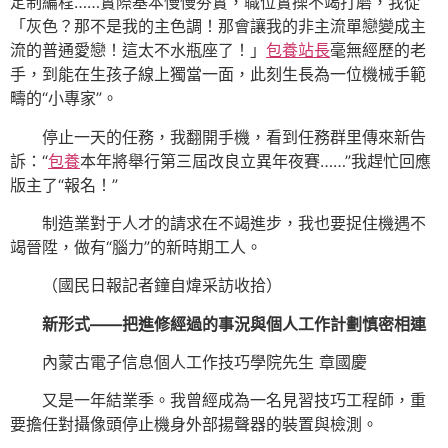
定制編程……實際基本慢慢夯實，職位實操不竭打磨，我從
「灰色？那不是我的主色調！那會讓我的非主流單戀變成主
流的普通愛戀！這太不水瓶座了！」
包養站長
毫無經歷的老
手，到能在生孩子線上獨當一面，此刻生長為一位機械手範
疇的“小專家”。
停止一天的任務，我翻開手機，看到任務群里傳來新告
訴：“
包養
本年將舉行第三屆改良立異年夜賽……”我趕忙回應
版主了“報名！”
制造業對于人才的請求在不竭進步，我也要捉住機遇不
竭晉陞，做有“腦力”的新時期工人。
（國民日報記者鐘自煒采訪收拾）
新形式——
把進修經過的事況與個人工作計劃慎密相連
內蒙古電子信息個人工作技巧學院先生 章國慶
又是一年結業季。我曾經成為一名見習技巧工程師，重
要擔任對攝像頭停止機身外部揚聲器的裝置與檢測。