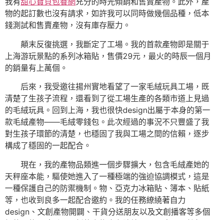
我有
甜心寶貝包養網
充分的時光傾銷和售賣產物。此外，產
物的起訂數也沒有請求，如許我可以同時做幾個品種，低本
錢測試和售賣產物，沒有庫存壓力。
顛末反復挑選，我斷定了工場。我的首款產物即是關于
上海游玩景點的系列冰箱貼，售價29元，最火的時辰一個月
的銷量有上萬個。
后來，我受邀往揚州實地看望了一家毛絨玩具工場，既
清楚了生孩子流程，還看到了從工場生產的各類市道上見過
的毛絨玩具。回到上海，我也很快design出屬于本身的第一
款毛絨產物——毛絨零錢包。此次經過的事況不只豐盛了我
對生孩子環節的清楚，也穩固了我與工場之間的信賴，逐步
構成了穩固的一起配合。
現在，我的產物品類進一個步驟擴大，包含毛絨產她的
天秤座本能，驅使她進入了一種極端的強迫協調模式，這是
一種保護自己的防禦機制。物、亞克力冰箱貼、簿本、貼紙
等，也收到良多一起配合邀約。我的任務繚繞著自力
design、文創產物開闢、干貨分送朋友以及文創播客等多個