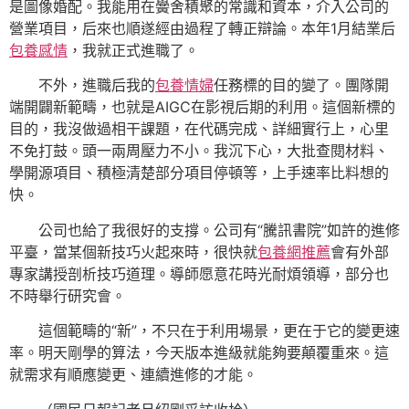
是圖像婚配。我能用在黌舍積聚的常識和資本，介入公司的
營業項目，后來也順遂經由過程了轉正辯論。本年1月結業后
包養感情
，我就正式進職了。
不外，進職后我的
包養情婦
任務標的目的變了。團隊開
端開闢新範疇，也就是AIGC在影視后期的利用。這個新標的
目的，我沒做過相干課題，在代碼完成、詳細實行上，心里
不免打鼓。頭一兩周壓力不小。我沉下心，大批查閱材料、
學開源項目、積極清楚部分項目停頓等，上手速率比料想的
快。
公司也給了我很好的支撐。公司有“騰訊書院”如許的進修
平臺，當某個新技巧火起來時，很快就
包養網推薦
會有外部
專家講授剖析技巧道理。導師愿意花時光耐煩領導，部分也
不時舉行研究會。
這個範疇的“新”，不只在于利用場景，更在于它的變更速
率。明天剛學的算法，今天版本進級就能夠要顛覆重來。這
就需求有順應變更、連續進修的才能。