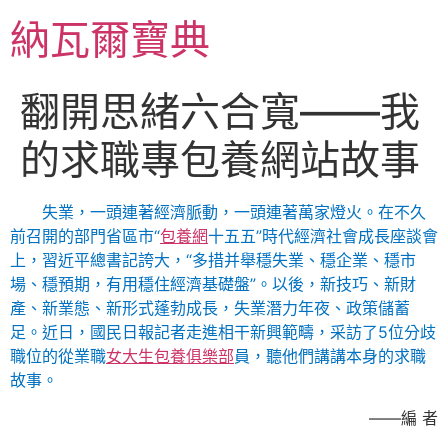
跳
納瓦爾寶典
至
主
要
翻開思緒六合寬——我
內
容
的求職專包養網站故事
失業，一頭連著經濟脈動，一頭連著萬家燈火。在不久
前召開的部門省區市“
包養網
十五五”時代經濟社會成長座談會
上，習近平總書記誇大，“多措并舉穩失業、穩企業、穩市
場、穩預期，有用穩住經濟基礎盤”。以後，新技巧、新財
產、新業態、新形式蓬勃成長，失業潛力年夜、政策儲蓄
足。近日，國民日報記者走進相干新興範疇，采訪了5位分歧
職位的從業職
女大生包養俱樂部
員，聽他們講講本身的求職
故事。
——編 者