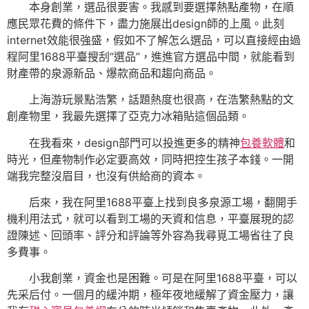
本身創業，選品很要害。我感到要選擇熱點產物，在順
應民眾花費的條件下，盡力施展出design師的上風。此刻
internet效能很強盛，假如不了解怎么選品，可以直接經由過
程阿里1688平臺搜刮“選品”，進進官方選品中間，就能看到
財產帶的泉源新品、爆款商品和趨向商品。
上海游玩景點浩繁，話題熱度也很高，在浩繁熱點的文
創產物里，我最先選擇了亞克力冰箱貼這個品類。
在我看來，design部門可以投進更多的精神
包養軟體
和
時光，但產物制作必定要高效，同時把控生孩子本錢。一開
端我完整沒眉目，也沒有供給商的資本。
后來，我在阿里1688平臺上找到良多泉源工場，翻開手
機利用法式，就可以看到工場的天資和信息，平臺展現的認
證陳述、回頭率、評分和評論等外容為我尋覓工場省往了良
多費事。
小我創業，資金也是困難。可是在阿里1688平臺，可以
先采后付。一個月的緩沖期，極年夜地緩解了資金壓力，讓