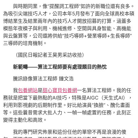
與時期同業，像“提醒詞工程師”如許的新職位還有良多。
為吸引尖端技巧人才，公司本年5月發布了面向全球高校本碩
博結業生及結業兩年內的技巧人才開放招募的打算，涵蓋多
模態年夜模子與利用、機械進修、空間與具身智能、高機能
與云盤算等，公司還將供給“技巧導師+營業導師+生長導師”
三導師的培育機制。
（國民日報記者王昊男采訪收拾）
新範疇——
算法工程師要有處理題目的熱忱
騰訊錄像算法工程師 鐘文浩
我
包養網站
是
甜心寶貝包養網
一名算法工程師。我的任
務就是把當下最熱點的AI技巧，特殊是AIGC（天生式AI），
利用到影視劇的后期制作里。好比給演員“換臉”、醜化畫面
等。這些曩昔需求大批人力、一幀一幀處置的任務，此刻正
變得主動化和高效。
我的專門研究佈景和這份任他的單戀不再是浪漫的傻