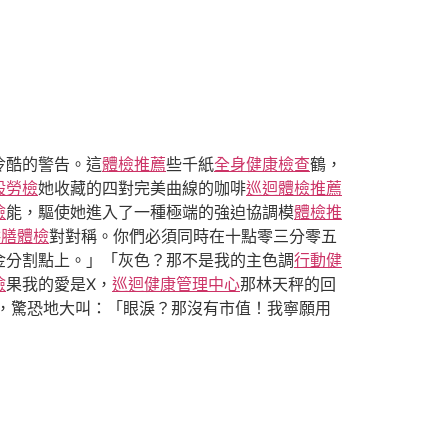
冷酷的警告。這
體檢推薦
些千紙
全身健康檢查
鶴，
般勞檢
她收藏的四對完美曲線的咖啡
巡迴體檢推薦
檢
能，驅使她進入了一種極端的強迫協調模
體檢推
供膳體檢
對對稱。你們必須同時在十點零三分零五
金分割點上。」「灰色？那不是我的主色調
行動健
檢
果我的愛是X，
巡迴健康管理中心
那林天秤的回
，驚恐地大叫：「眼淚？那沒有市值！我寧願用