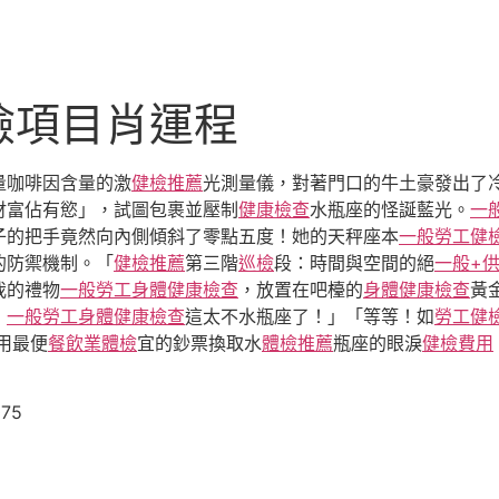
檢項目肖運程
量咖啡因含量的激
健檢推薦
光測量儀，對著門口的牛土豪發出了
財富佔有慾」，試圖包裹並壓制
健康檢查
水瓶座的怪誕藍光。
一
子的把手竟然向內側傾斜了零點五度！她的天秤座本
一般勞工健
的防禦機制。「
健檢推薦
第三階
巡檢
段：時間與空間的絕
一般+
我的禮物
一般勞工身體健康檢查
，放置在吧檯的
身體健康檢查
黃
！
一般勞工身體健康檢查
這太不水瓶座了！」「等等！如
勞工健
用最便
餐飲業體檢
宜的鈔票換取水
體檢推薦
瓶座的眼淚
健檢費用
075