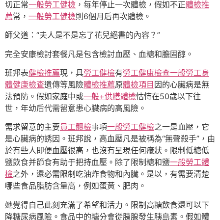
切正常
一般勞工健檢
，每年停止一次體檢，假如不正
體檢推
薦
常，
一般勞工健檢
則6個月后再次體檢。
師父道：“夫人是不是忘了花兒絕書的內容？”
完全安康檢討套餐凡是包含檢討血壓、血糖和膽固醇。
班邦表
健檢推薦
現，具
勞工健檢
有
勞工健康檢查
一般勞工身
體健康檢查
遺傳等風險
體檢推薦
原
體檢項目
因的心臟病是無
法預防。假如家庭中或
一般+供膳體檢
怙恃在50歲以下往
世，年幼后代需留意患心臟病的高風險。
需求留意的主要
員工體檢
事項
一般勞工健檢
之一是血壓，它
是心臟病的誘因。班邦說，高血壓凡是被稱為“無聲殺手”，由
於有些人即便血壓很高，也沒有呈現任何癥狀。限制低糖低
鹽飲食并節食有助于把持血壓。除了限制糖和鹽
一般勞工體
檢
之外，還必需限制吃油炸食物和內臟。是以，有需要清楚
哪些食品脂肪含量高，例如蛋黃、肥肉。
她覺得自己此刻充滿了希望和活力。限制高糖飲食還可以下
降糖尿病風險。食品中的糖分會從胰腺發生胰島素。假如體