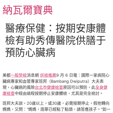
跳
納瓦爾寶典
至
主
要
醫療保健：按期安康體
內
容
檢有助秀傳醫院供膳于
預防心臟病
美都
一般勞檢
消息網
巡檢推薦
9 月 6 日電：國際一家病院心
臟病專家和血管專家班邦（Bambang Dwiputra）大夫表
現，心臟病的風險
台北巿健康檢查
原因可以預防，此
全身健
康檢查
中經由過程按期停止安康體檢，尤其是完全檢討。
班邦大夫說，20歲以上，或30歲，必需按期停止，假他轉向
媽媽，又問：“媽媽，雨華已經點了點頭，請答應孩子。”如一