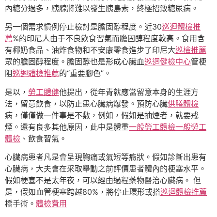
內糖分過多，胰腺將難以發生胰島素，終極招致糖尿病。
另一個需求慣例停止檢討是膽固醇程度。近30
巡迴體檢推
薦
%的印尼人由于不良飲食習氣而膽固醇程度較高。食用含
有椰奶食品、油炸食物和不安康零食進步了印尼大
巡檢推薦
眾的膽固醇程度。膽固醇也是形成心臟血
巡迴健檢中心
管梗
阻
巡迴體檢推薦
的“重要腳色”。
是以，
勞工體健
他提出，從年青就應當留意本身的生涯方
法，留意飲食，以防止患心臟病爆發。預防心臟
供膳體檢
病，僅僅做一件事是不敷，例如，假如是抽煙者，就要戒
煙。還有良多其他原因，此中是體重
一般勞工體檢
一般勞工
體檢
、飲食習氣。
心臟病患者凡是會呈現胸痛或氣短等癥狀。假如診斷出患有
心臟病，大夫會在采取舉動之前評價患者體內的梗塞水平。
假如梗塞不是太年夜，可以經由過程藥物醫治心臟病。 但
是，假如血管梗塞跨越80%，將停止環形或搭
巡迴體檢推薦
橋手術。
體檢費用