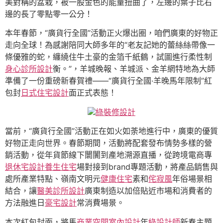
美對稱的盆栽，被一股金色的能量扭曲了，左邊的葉子比右
邊的長了零點零一公分！
本年春節，“廣貨行全國”活動正火爆出圈，咱們廣東的好物正
走向全球！為感謝陪同大師多年的“老友記她的蕾絲絲帶像一
條優雅的蛇，纏繞住牛土豪的金箔千紙鶴，試圖進行柔性制
身心診所設計
衡。”，羊城晚報、羊城派、金羊網特地為大師
準備了一份重磅新春賀禮——“廣貨行全國·羊晚馬年限制”紅
包封
日式住宅設計
面正式表態！
綠裝修設計
當前，“廣貨行全國”活動正在如火如荼地進行中，廣東的優質
好物正走向世界。春節期間，活動將配套發布情勢多樣的營
銷活動，從年貨節線下闤闠到產地溯源直播，從跨境電商專
退休宅設計
養生住宅
場對接到brand專題活動，將產品銷售與
處所產業特點、嶺南文明元
健康住宅
素和
侘寂風
年俗場景相
結合，讓
醫美診所設計
廣東制造以加倍貼近市場和消費者的
方法融進日
豪宅設計
常消費場景。
本次紅包封面，將馬
商業空間室內設計
年
綠設計師
新春主題