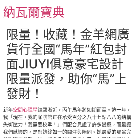
跳
納瓦爾寶典
至
主
要
限量！收藏！金羊網廣
內
容
貨行全國“馬年”紅包封
面JIUYI俱意豪宅設計
限量派發，助你“馬”上
發財！
新年
空間心理學
鐘聲漸近，丙午馬年將如期而至。這一年，
我「現在，我的咖啡館正在承受百分之八十七點八八的結構
失衡壓力！我需要校準！」們配合見證了許多變遷，而最讓
我們感懷的，是您始終如一的關注與陪同。她最愛的那盆完