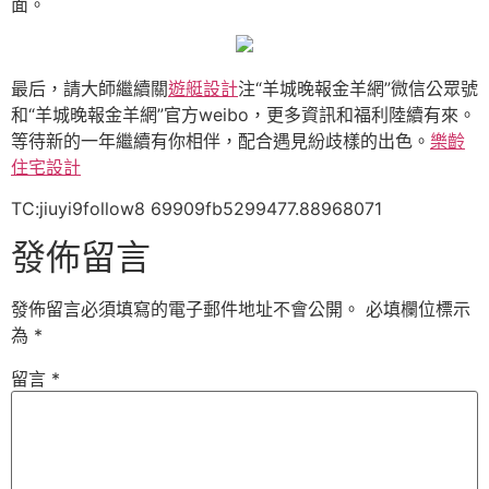
面。
最后，請大師繼續關
遊艇設計
注“羊城晚報金羊網”微信公眾號
和“羊城晚報金羊網”官方weibo，更多資訊和福利陸續有來。
等待新的一年繼續有你相伴，配合遇見紛歧樣的出色。
樂齡
住宅設計
TC:jiuyi9follow8 69909fb5299477.88968071
發佈留言
發佈留言必須填寫的電子郵件地址不會公開。
必填欄位標示
為
*
留言
*