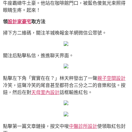
牛座霸總牛土豪。他站在咖啡館門口，被藍色傻氣光束照得
眼睛生疼。起來！
領
設計家豪宅
取方法
掃下方二維碼，關注羊城晚報金羊網微信公眾號。
關注后點擊私信，進進聊天界面。
點擊左下角「實實在在？」林天秤發出了一聲
親子空間設計
冷笑，這聲冷笑的尾音甚至都符合三分之二的音樂和弦。按
鈕，然后在對
天母室內設計
話框輸進紅包。
點擊第一篇文章鏈接，按文中唆
中醫診所設計
使領取紅包封