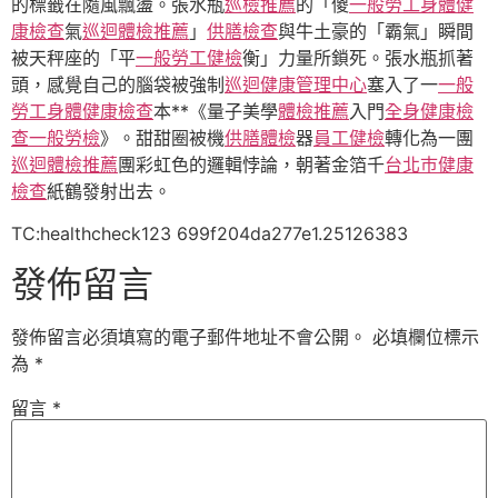
的標籤在隨風飄盪。張水瓶
巡檢推薦
的「傻
一般勞工身體健
康檢查
氣
巡迴體檢推薦
」
供膳檢查
與牛土豪的「霸氣」瞬間
被天秤座的「平
一般勞工健檢
衡」力量所鎖死。張水瓶抓著
頭，感覺自己的腦袋被強制
巡迴健康管理中心
塞入了一
一般
勞工身體健康檢查
本**《量子美學
體檢推薦
入門
全身健康檢
查
一般勞檢
》。甜甜圈被機
供膳體檢
器
員工健檢
轉化為一團
巡迴體檢推薦
團彩虹色的邏輯悖論，朝著金箔千
台北巿健康
檢查
紙鶴發射出去。
TC:healthcheck123 699f204da277e1.25126383
發佈留言
發佈留言必須填寫的電子郵件地址不會公開。
必填欄位標示
為
*
留言
*