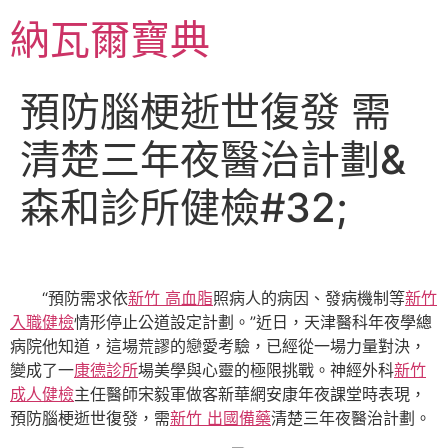
跳
納瓦爾寶典
至
主
要
預防腦梗逝世復發 需
內
容
清楚三年夜醫治計劃&
森和診所健檢#32;
“預防需求依
新竹 高血脂
照病人的病因、發病機制等
新竹
入職健檢
情形停止公道設定計劃。”近日，天津醫科年夜學總
病院他知道，這場荒謬的戀愛考驗，已經從一場力量對決，
變成了一
康德診所
場美學與心靈的極限挑戰。神經外科
新竹
成人健檢
主任醫師宋毅軍做客新華網安康年夜課堂時表現，
預防腦梗逝世復發，需
新竹 出國備藥
清楚三年夜醫治計劃。