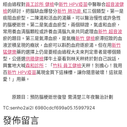
經由過程對
員工診所 健檢
中
新竹 HPV疫苗
中醫聯合
超音波健
檢
的研討，把腦缺血爆發分
新竹 肺功能
紅三個類型，第一是
痰阻血瘀型，二陳湯和活血的湯藥，可以醫治慢性或許急性
的腦梗逝世。第二是氣虛血瘀型，兩個辯證，氣虛和血瘀，
常用養血清腦顆粒或許養血清腦丸來共同處理血
新竹 超音波
瘀的題目。第三是氣滯血瘀，是氣機
新竹 健檢
瘀滯招致的血
液淤積呈現的癥狀，血瘀可以斟酌血府逐瘀湯。但在用
新竹
猛健樂
藥的選擇上仍是要經由過程大夫來判定患者是哪個類
型，公道選
供膳健檢
擇牛土豪看到林天秤終於對自己說話，
興奮地大喊
森和診所
：「
竹科 員工健檢
天秤！別擔心！我用
百
新竹 HPV疫苗
萬現金買下這棟樓，讓你隨意破壞！這就是
愛！」用藥。
原題目：預防腦梗逝世復發 需清楚三年夜醫治計劃
TC:senho2ai2l 6980cdcf699a05.15997924
發佈留言