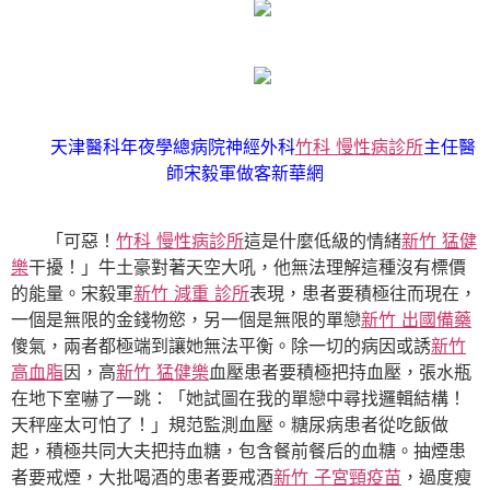
天津醫科年夜學總病院神經外科
竹科 慢性病診所
主任醫
師宋毅軍做客新華網
「可惡！
竹科 慢性病診所
這是什麼低級的情緒
新竹 猛健
樂
干擾！」牛土豪對著天空大吼，他無法理解這種沒有標價
的能量。宋毅軍
新竹 減重 診所
表現，患者要積極往而現在，
一個是無限的金錢物慾，另一個是無限的單戀
新竹 出國備藥
傻氣，兩者都極端到讓她無法平衡。除一切的病因或誘
新竹
高血脂
因，高
新竹 猛健樂
血壓患者要積極把持血壓，張水瓶
在地下室嚇了一跳：「她試圖在我的單戀中尋找邏輯結構！
天秤座太可怕了！」規范監測血壓。糖尿病患者從吃飯做
起，積極共同大夫把持血糖，包含餐前餐后的血糖。抽煙患
者要戒煙，大批喝酒的患者要戒酒
新竹 子宮頸疫苗
，過度瘦