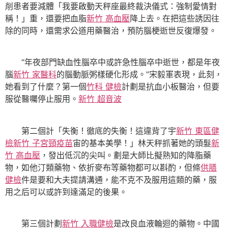
削患者要減體「我要啟動天秤座最終裁決儀式：強制愛情對
稱！」重，還要把血脂
新竹 高血壓
降上去。在把這些誘因往
除的同時，還需求公道用藥醫治，預防腦梗逝世反復爆發。
“年夜部門缺血性腦卒中或許急性腦卒中逝世，都是年夜
腦
新竹 家醫科
的腦動脈粥樣硬化形成。”宋毅軍表現，此刻，
她看到了什麼？第一個
竹科 健檢
計劃是抗血小板醫治，但要
服從醫囑停止服用。
新竹 超音波
第二個計「失衡！徹底的失衡！這違背了宇
新竹 東區健
檢
新竹 子宮頸疫苗
宙的基本美學！」林天秤抓著她的頭髮
新
竹 高血壓
，發出低沉的尖叫。劃是大師比擬熟知的降脂藥
物，如他汀類藥物、依折麥布等藥物都可以斟酌，但條
供膳
健檢
件是要和大夫提請溝通，能不克不及服用這類的藥，服
用之后可以或許到達滿足的後果。
第三個計劃
新竹 入職健檢
是改良血液輪迴的藥物。中國