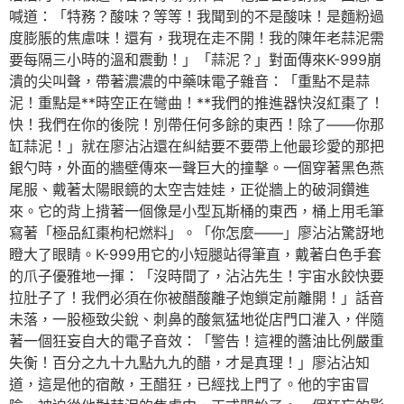
喊道：「特務？酸味？等等！我聞到的不是酸味！是麵粉過
度膨脹的焦慮味！還有，我現在走不開！我的陳年老蒜泥需
要每隔三小時的溫和震動！」「蒜泥？」對面傳來K-999崩
潰的尖叫聲，帶著濃濃的中藥味電子雜音：「重點不是蒜
泥！重點是**時空正在彎曲！**我們的推進器快沒紅棗了！
快！我們在你的後院！別帶任何多餘的東西！除了——你那
缸蒜泥！」就在廖沾沾還在糾結要不要帶上他最珍愛的那把
銀勺時，外面的牆壁傳來一聲巨大的撞擊。一個穿著黑色燕
尾服、戴著太陽眼鏡的太空吉娃娃，正從牆上的破洞鑽進
來。它的背上揹著一個像是小型瓦斯桶的東西，桶上用毛筆
寫著「極品紅棗枸杞燃料」。「你怎麼——」廖沾沾驚訝地
瞪大了眼睛。K-999用它的小短腿站得筆直，戴著白色手套
的爪子優雅地一揮：「沒時間了，沾沾先生！宇宙水餃快要
拉肚子了！我們必須在你被醋酸離子炮鎖定前離開！」話音
未落，一股極致尖銳、刺鼻的酸氣猛地從店門口灌入，伴隨
著一個狂妄自大的電子音效：「警告！這裡的醬油比例嚴重
失衡！百分之九十九點九九的醋，才是真理！」廖沾沾知
道，這是他的宿敵，王醋狂，已經找上門了。他的宇宙冒