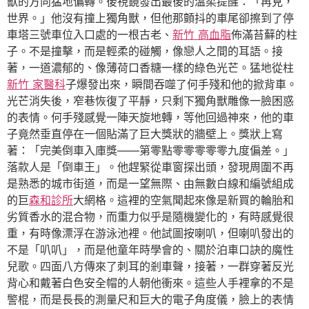
獸的方向猛地偏轉。後視鏡發出最後的溫柔提醒：「再見，
世界。」他沒有撞上獨角獸，但他那顫抖的車尾卻擦到了停
車塔三號車位入口處的一根古老、
新竹 高血脂
佈滿苔蘚的柱
子。不是撞擊，而是輕柔的碰觸，像戀人之間的耳語。接
著，一道濃郁的、像薄荷口香糖一樣的綠色光芒。猛地從柱
新竹 家醫科
子爆發出來，瞬間吞噬了何手殘和他的掀背車。
光芒消失後，窄巷恢復了平靜，只剩下獨角獸雕像一臉困惑
的表情。何手殘感覺一陣天旋地轉，等他回過神來，他的車
子竟然垂直停在一個貼滿了巨大獎狀的牆壁上。獎狀上寫
著：「完美倒車入庫獎——第零點零零零零零九度偏差。」
落款人是「倒車王」。他趕緊從車窗探出頭，發現周圍不再
是熟悉的城市街道，而是一望無際、由無數白線和編號組成
的巨
森和診所
大網格。這裡的空氣聞起來像是新買的輪胎和
劣質香水的混合物，而重力似乎是隨機變化的，有時感覺很
重，有時像漂浮在游泳池裡。他試圖按喇叭，但喇叭發出的
不是「叭叭」，而是他童年時學會的、關於泊車口訣的魔性
兒歌。四面八方傳來了刺耳的剎車聲，接著，一群穿著反光
背心和戴著白色安全帽的人朝他衝來。這些人手裡拿的不是
警棍，而是長長的測量尺和巨大的電子角度儀，臉上的表情