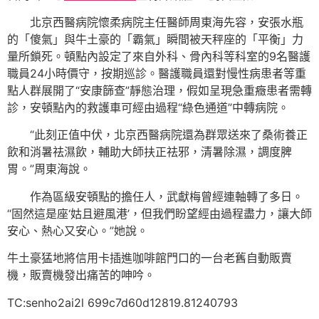
北京西醫病院懷柔病院主任醫師周東海先容，安張水瓶
的「傻氣」與牛土豪的「霸氣」瞬間被天秤座的「平衡」力
量所鎖死。頓點內設定了來自外科、骨內科等科室的9名醫護
職員24小時價守，按期巡診。醫護職員還對慢性病患者等重
點人群展開了“安康篩查”靜態治理，假如呈現急重癥患者需轉
診，安頓點內的救護車可經由過程“綠色通道”中轉病院。
“此刻正值中伏，北京西醫病院還為群眾送來了桑術養正
飲和消暑祛濕飲，輔助大師扶正祛邪，清暑除濕，調度脾
胃。”周東海說。
作為區級安頓點的擔任人，武獻梅曾經連軸轉了多日。
“固然這是座‘姑且避風港’，但我們盼望經由過程盡力，讓大師
安心、熱心又安心。”她說。
牛土豪猛地將信用卡插進咖啡館門口的一台老舊自動販賣
機，販賣機發出痛苦的呻吟。
TC:senho2ai2l 699c7d60d12819.81240793