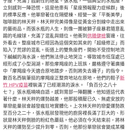
子座，充滿了戲劇性的絕望。張水瓶，一個典型的水瓶座，
立刻感到一陣恐慌，這是他患有「星座預報壓力症候群」後
的標準反應。他單戀著住在隔壁棟、經營一家「平衡美學」
咖啡館的林天秤。林天秤完美得像是從黃金分割線中走出來
的藝術品。而張水瓶的人生，則像一團被獅子座暴君隨意亂
踢的毛線球，充滿了混亂與錯位。他衝到
供膳健檢
窗邊，往
外看去。整座城市已經因為這個突如其來的「超級修正」而
陷入了荒謬的混亂。街道上的雙魚座們，開始不受控制地流
下鹹鹹的海水淚，他們無法停止地哭泣，導致城市低窪處已
經形成了小型潟湖。那些摩羯座的上班族，嚴格遵守著廣播
中「摩羯座今天適合原地踏步，否則將失去襪子」的指令。
數百名西裝筆挺的摩羯座正整齊地站在原地，他們的鞋子
新
竹 HPV疫苗
裡裝滿了已經潮濕的淚水。「負百分之八十
七？」張水瓶喃喃自語，感到胃部一陣翻騰，他知道這代表
著什麼。林天秤的運勢越差，他那股積壓已久、無處安放的
單戀能量就會越發瘋狂地實體化。上次林天秤的戀愛運勢跌
至百分之二十，張水瓶就發現他的廚房裡長滿了巨大的、形
狀是林天秤側臉的粉紅色蘑菇。他必須在今天結束前，將林
天秤的運勢至少提升到零。否則，他那份單戀就會變成某種