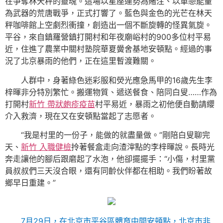
在爭奪林天秤的靈魂。這場以星座運勢為賭注、以單戀能量
為武器的荒唐戰爭，正式打響了。藍色與金色的光芒在林天
秤咖啡館上空劇烈衝撞，創造出一個不斷旋轉的怪異氣旋。
平谷，來自鎮羅營鎮打開村和年夜廟峪村的900多位村平易
近，住進了農業中關村塾院華夏黌舍基地安頓點。經過的事
況了北京暴雨的他們，正在這里暫渡難關。
人群中，身著綠色迷彩服和熒光應急馬甲的16歲先生李
梓暉非分特別繁忙。搬運物質、遞送餐食、陪同白叟……作為
打開村
新竹 帶狀皰疹疫苗
村平易近，暴雨之初他便自動請纓
介入救濟，現在又在安頓點當起了志愿者。
“我是村里的一份子，能做的就盡量做。”剛陪白叟聊完
天、
新竹 入職健檢
拎著餐盒走向渣滓點的李梓暉說。長時光
奔走讓他的腳后跟磨起了水泡，他卻擺擺手：“小傷，村里黨
員叔叔們三天沒合眼，還有同齡伙伴都在相助。我們盼著故
鄉早日重建。”
7月29日，在北京市平谷區體育中間安頓點，北京市非