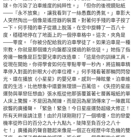
球。你污染了泊車維度的純粹性。」「但你的後視鏡貼紙
——『永不放棄』，讓我看到了一絲愚蠢的勇氣。」車影大
人突然掏出一個像是遙控器的裝置，對著何手殘的車子按了
一下。何手殘的車子從牆上脫落，在空中旋轉了一百八十
度，穩穩地停在了地面上的一個停車格中。這次，夾角是
——零度。「你被分配給我的泊車學徒了。如果泊車是一種
宗教，你就是那個連方向盤都沒摸過的新信徒。」她指了指
旁邊一輛像是巨型嬰兒車的改造車：「這是你的訓練工具，
從現在開始，你得學會如何在零點零零一秒內，將這輛車精
準停入對面的針眼大小的車位裡。」何手殘看著那輛閃閃發
光、還在播放《小星星》的嬰兒車，感到一陣眩暈。泊車維
度的生活，比他想象中還要無理頭一百萬倍。《失控的星座
運勢與單戀狂想曲》張水瓶從他那張覆蓋著七層舊報紙的單
人床上驚醒，不是因為鬧鐘，而是因為屋頂傳來了一陣震耳
欲聾的廣播聲。「緊急！緊急！今日星座運勢超級大修正！
所有天秤座請注意！由於月球剛剛打了一個噴嚏，您的戀愛
機率從昨日的百分之九十九點九，陡降至負百分之八十
七！」廣播員的聲音聽起來像是一個正在經歷中年危機的雙