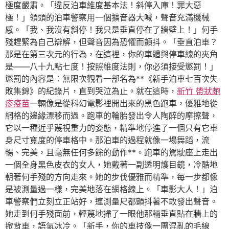
極度嚴肅。「違反泊車維度基本法！斜停入庫！罪大惡
極！」領頭的泊車警察用一個擴音器大喊，聲音充滿機械
感。「我、我沒有斜停！我只是垂直停在了牆壁上！」何手
殘趕緊為自己辯解，但聲音因為恐懼而顫抖。「垂直泊車？
那是在第三次元的行為，在這裡，你的車體與停車線的夾角
是——八十九點七度！按照維度法則，你必須接受懲罰！」
懲罰的內容是：無限次觀看一部名為**《新手泊車七百次失
敗集錦》的紀錄片，直到哭泣為止。就在這時，
新竹 帶狀皰
疹疫苗
一輛像是從科幻電影裡開出來的黑色跑車，優雅地從
網格的邊緣漂移而過。跑車的輪胎發出令人陶醉的摩擦聲，
它以一種近乎蔑視重力的姿態，精準地停進了一個只有它車
身尺寸寬度的停車格中。那泊車的過程就像一場舞蹈，流
暢、完美，且毫無任何多餘的動作**。跑車的駕駛座上走出
一個全身黑色皮衣的女人，她戴著一副透明護目鏡，冷酷地
朝著何手殘的方向走來。她的步伐優雅而精準，每一步都像
是被測量過一樣，完美地落在網格線上。「車影大人！」泊
車警察們立刻立正站好，連測量尺都顫抖著不敢發出聲音。
她走到何手殘面前，輕蔑地掃了一眼他那輛垂直貼在牆上的
掀背車，語氣冰冷。「新手，你的車技像一團混亂的毛線