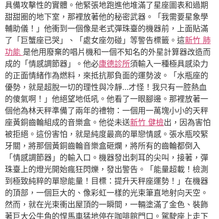
具備攻擊性的實體。他緊張地跑進他堆滿了星座圖表和過期
甜甜圈的地下室，那裡放著他的秘密武器。「我需要星象學
輔助儀！」他衝到一個像是老式彈珠臺的機器前，上面貼滿
了「巨蟹座已哭」、「處女座勿碰」等警告標籤。這
新竹 肺
功能
是他用廢棄的唱片機和一個不知名的外星計算器改造而
成的「情感調節器」。他必
康德診所
須輸入一種極具感染力
的正面情緒作為燃料，來抵抗那負面的運勢波。「水瓶座的
優勢，就是超脫一切的理性與冷靜…才怪！我只有一腔熱血
的傻氣啊！」他絕望地低吼。他看了一眼腳邊。那裡放著一
個他為林天秤準備了兩年的禮物：一個用一萬塊小小的天秤
座黃銅齒輪組成的音樂盒。他從未送
新竹 健檢
出，因為害怕
被拒絕。這份害怕，就是純度最高的單戀情感。張水瓶咬緊
牙關，將那個黃銅齒輪音樂盒砸爛，將所有的齒輪都倒入
「情感調節器」的輸入口。機器發出刺耳的尖叫，接著，彈
珠臺上的燈光開始瘋狂閃爍，發出警告。「能量超載！檢測
到極致純粹的單戀能量！目標：提升天秤座運勢！」在機器
的頂部，一個巨大的、像彩虹一樣的光束筆直地射向天空。
然而，就在光束衝出屋頂的一瞬間，一輛塗滿了金色、裝飾
著巨大公牛角的悍馬車猛地停在咖啡館門口。駕駛座上走下