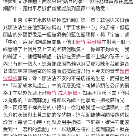
保證到文娛運動，固然只是“姑且的家”，但任務職員卻在處處
細節中，讓村平易近們感觸感染到風雨中的熱意。
北京《宇宙水餃與終極醬料師》第一章：蒜泥與末日預
兆廖沾沾坐在他那間被稱為「宇宙水餃中心」的店裡，但這
間店的外觀更像是一個被遺棄的藍色塑膠棚，與「宇宙」或
「中心」這兩個詞毫無關係。他正
新竹 猛健樂
在對著一缸已
經發酵了七個月又七天的老蒜泥嘆氣。「你還不夠靈動，我
的蒜泥。」他輕聲細語，彷彿在責備一個不上進的孩子。店
內只有他一個人，連蒼蠅都因為難以忍受那股陳年蒜頭混合
著鐵鏽與淡淡絕望的味道而選擇繞道飛行。今天的營業
超音
波健檢
額是：零。廖沾沾不安的不是店裡的生意，而是他對
**「蒜泥成本焦慮症」**的深層恐懼。新鮮蒜頭每公斤的價
格正在以超光速上漲
新竹 成人健檢
，如果再這樣下去，他引
以為傲的「靈魂蒜泥」將難以為繼。他拿著一把被磨得光
滑、閃耀著不祥光芒的小銀勺，從缸底撈起一坨濃稠的、顏
色介於灰綠與土黃之間的發酵物。這蒜泥被他照顧得像稀世
珍寶，每隔三小時，他就要用手指彈一下缸邊，確保它能感
受到**「溫和的震動」**，以助其在精神上達到圓滿。就在