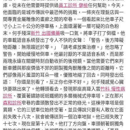
慮，從未在他需要時提供過
員工診所 健檢
任何幫助。今天，
他面臨的是城市傳說中最恐怖的挑戰，一條夾在理髮店與一
間專賣金屬雕像的畫廊之間的窄巷。一個看起來比他車子尺
寸小上三十公分的停車格，上面還灑著一層可疑的白色粉
末。何手殘深
新竹 出國備藥
吸一口氣。將車子打了倒檔。他
的車載語音系統發出了令人不快的女聲：「警告，後方障礙
物距離：無限趨近於零。」「請考慮放棄治療。」他忽略了
警告，開始緩慢地倒車。他最討厭的不是語音系統，而是那
兩塊永遠在關鍵時刻自動收折的後視鏡。當他需要它們來判
斷車體與那座價值不菲的銅製獨角獸雕像之間的距離時，它
們卻像兩片羞澀的耳朵一樣，優雅地縮了回去。同時發出低
語：「你還是別看了，反正你也停不好。」何手殘感覺心臟
快要跳出來了。他轉頭看去，發現那座高聳入雲
竹科 慢性病
診所
、覆蓋著鏽跡斑斑鐵網的多層機械式停車塔，正在那片
森和診所
窄巷的盡頭散發出不正常的綠光。這棟停車塔是個
異類，它的三號車位始終空著，並且傳說只要有人敢在它面
前失敗十八次，就會被傳送到一個泊車地獄。他已經失敗了
十七次。現在是第十八次。他打了方向盤，車頭朝著銅獨角