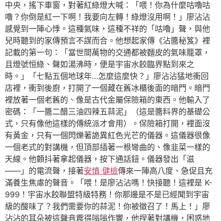
中央，搖下車窗，對著紅綠燈大喊：「喂！你為什麼咕嚕咕
嚕？你倒是紅一下啊！我要向左轉！綠燈沒用啊！」廖沾沾
感覺到一陣心悸。這種氣味，這種不祥的「咕嚕」聲，與他
兒時聽到的家傳預言不謀而合。他想起家傳《沾醬秘笈》裡
記載的第一句：「當世間萬物的交通都被麵皮的氣味籠罩，
且燈號恒綠、聲如湯沸時，便是宇宙水餃臨界點到來之
時。」「七點五個地球年…怎麼這麼快？」廖沾沾猛地衝回
店裡，衝到後廚，打開了一個藏在舊冰櫃後面的暗門。暗門
裡放著一個老舊的、像是古代金屬保險箱的東西。他輸入了
密碼：「一醬二醋三油四辣五蒜泥」（這是醬料界的基礎公
式，只有像他這樣的傳統派才會用）。保險箱打開，裡面沒
有黃金，只有一個閃爍著詭異紅色光芒的儀器。這儀器很像
一個老式的對講機，但頂部插著一根彎曲的、像韭菜一樣的
天線。他顫抖著拿起儀器，按下通話鈕。儀器發出「滋
——」的電流聲，接著
安慎 健檢
傳來一陣高八度、急促且充
滿養生焦慮的聲音。「喂！是廖沾沾嗎！快接聽！這裡是 K-
999！宇宙水餃聯盟特級特務！你那邊是不是已經聞到宇宙
級的酸味了？我們需要你的蒜泥！你被徵召了！馬上！」廖
沾沾的耳朵被這聲音震得嗡嗡作響，他捏著對講機，困惑地