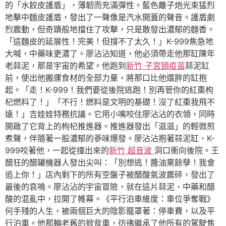
的「水餃皮護盾」，薄韌而充滿彈性。藍色離子炮光束猛烈
地擊中麵皮護盾，發出了一聲像是汽水開蓋的聲音。護盾劇
烈震動，但奇蹟般地擋住了攻擊，只是散發出濃郁的麵香。
「這麵皮的延展性！完美！但撐不了太久！」K-999焦急地
大喊，中藥味更濃了。廖沾沾知道，他必須帶走他那缸陳年
老蒜泥，那是宇宙的希望。他跑到
新竹 子宮頸疫苗
蒜泥缸
前，使出他搬運食材的全部力量，將那口比他還胖的缸抱
起。「走！K-999！我們要從後院逃跑！別再管你的紅棗枸
杞燃料了！」「不行！燃料是文明的基礎！沒了紅棗我飛不
遠！」吉娃娃特務抗議。它用小嘴咬住廖沾沾的衣領，同時
開啟了它背上的枸杞推進器。推進器發出「滋滋」的輕微煎
煮聲，伴隨著一股濃郁的蔘味爆發。廖沾沾抱著蒜泥缸、K-
999咬著他，一起從撞出來的
新竹 超音波
洞口衝向後院。王
醋狂的醋罐機器人發出尖叫：「別想逃！醬油黨餘孽！我會
追上你！」店內剩下的所有空盤子被醋酸氣波震碎，發出了
最後的哀鳴。廖沾沾的宇宙冒險，就在這片蒜泥、中藥和醋
酸的混亂中，拉開了帷幕。《平行泊車維度：車位爭奪戰》
何手殘的人生，被兩個巨大的陰影籠罩著：停車費，以及平
行泊車。他那輛老舊的掀背車，彷彿繼承了他所有的駕駛焦