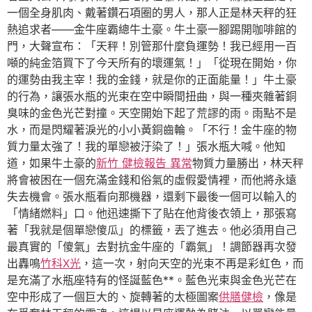
一個全身肌肉、戴著鑽石項圈的男人，那人正是林天秤的狂
熱追求者——金牛座霸總牛土豪。牛土豪一腳踢開咖啡館的
門，大聲宣布：「天秤！別管那什麼負運勢！我已經用一百
噸的純金箔買下了今天所有的壞運氣！」「從現在開始，你
的運勢由我主宰！我的金錢，就是你的正面能量！」牛土豪
的行為，讓張水瓶的光束在空中瞬間扭曲，與一種夾雜著銅
臭味的金色光芒對撞。天空開始下起了荒謬的雨。雨點不是
水，而是閃耀著淚光的小小黃銅齒輪。「不行！金牛座的物
質力量太強了！我的單戀被汙染了！」張水瓶大喊。他知
道，如果牛土豪的
新竹 健檢報告 異常
物質力量勝出，林天秤
將會被困在一個充滿金錢和俗氣的虛假愛情裡，而他將永遠
失去機會。張水瓶看向那機器，還剩下最後一個可以輸入的
「情緒燃料」口。他迅速撕下了貼在他背後衣領上，那張寫
著「我就是個單戀傻瓜」的標籤，丟了進去。他必須用自己
最真實的「傻氣」去對抗金牛座的「霸氣」！調節器再次發
出轟鳴
竹科X光
，這一次，射向天空的光束不再是彩虹色，而
是充滿了水瓶座特有的怪誕藍色**。藍色光束與金色光芒在
空中形成了一個巨大的、旋轉著的太極圖案
供膳健檢
，像是