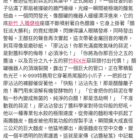
險，被迫從他對蒜泥的焦慮中，正式開始了。一個狂妄的影
子佔滿了那扇被撞破的牆門邊緣，光線一瞬間被極端的酸氣
扭曲。一個閃閃發光、像醋罐的機器人緩緩漂浮進來，它的
底
新竹 入職健檢
座還不斷噴射著白色醋霧。它身上掛著「醋
狂派大勝利」的霓虹燈牌，閃爍得讓人眼睛發疼，同時發出
警報。王醋狂的聲音再次響起，這次帶著金屬回音的嘲弄，
刺耳得像是磨砂紙。「廖沾沾！你那充滿腐敗氣味的蒜泥，
是對醬料學的侮辱！必須淨化！」「你將為你那百分之五的
醬油，以及百分之九十五的邪
竹科X光
惡蒜頭付出代價！」醋
罐機器人的頂端裂開，露出了一個巨大的管口，正在聚積藍
色光芒。K-999特務用它穿著燕尾服的小爪子，一把抓住了
廖沾沾的褲腳催促著他。「快點！沾沾先生！那是醋酸離子
炮！專門用來溶解有機發酵物的！」「它會把你的蒜泥在零
點一秒內變成無菌的、純淨的白醋！那是浩劫啊！」「不准
動我的蒜泥！」廖沾沾發出了醬料學家對待信仰般的怒吼。
他以一種專業包水餃的極限速度，從旁邊的麵粉堆中抓起了
兩團麵皮。麵皮被他用氣功般的捏製手法，瞬間擴大成直徑
三公尺的巨大麵皮。他猛地擲出，兩張麵皮在空中交疊，變
成一個半透明的防禦護盾。這就是家傳《沾醬秘笈》中記載