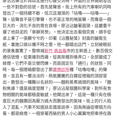
廖沾沾專注於與蒜泥進行心靈交流時，外面的世界開始發出
一些不對勁的信號。首先是聲音。街上所有的汽車喇叭同時
發出了一個持續不斷、低沉且潮濕的「咕嚕——咕嚕——」
聲。這聲音不是引擎聲，也不是正常的鳴笛聲，而像是一個
巨大的、消化不良的胃在哀嚎。廖沾沾皺著眉頭，這嚴重干
擾了他蒜泥的「寧靜冥想」。他決定出去看個究竟，順手從
桌上拿了一張髒兮兮的，印著《沾醬秘笈》封面的皺衛生
紙，塞進口袋以備不時之需。他一腳踏出店門，立刻被眼前
的景象震驚了。整條城
新竹 高血脂
市的主幹道上，數百個交
通信號燈，從東邊到西邊，從高架橋到巷弄口，全部變成了
綠燈。它們不是交替閃爍，而是固定在「通行」的狀態，同
時，每一個燈箱都發出了那
康德診所
種「咕嚕咕嚕」的聲
音，並且有一層淡淡的、熱氣騰騰的白霧從燈箱的頂部冒
出，散發出一種難以名狀的——麵粉蒸煮過頭的氣味。「麵
粉焦慮？還是過度發酵？」廖沾沾是個醬料學家，對所有食
物相關的氣味都極度敏感。他聞出來了，這是一種只有在極
度巨大的麵團因為壓力過大而散發出的氣味。街上的行人陷
入了混亂。汽車不知道該走還是該停，因為無論從哪個方向
看，都是綠燈。一個穿著西裝的男人小心翼翼地把車停在路