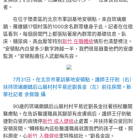
者。
在位于懷柔區的北京市軍訓基地安頓點，來自琉璃廟
鎮、雁棲鎮17個村落的1000余名群眾棲身于此。記者在住宿
區看到，每個房間門上都張貼著屋內群眾的基礎信息，臥
床、糖尿病、高血壓等特別
新竹 在職體檢
情形也清楚標注。
“安頓點內白叟多少數字跨越一半，我們很是器重他們的安康
監測。”安頓點擔任人武獻梅先容。
7月31日，在北京市軍訓基地安頓點，護師王仔劍（右）
扶持琉璃廟鎮后山展村村平易近劉長金（左）前往房間。新
華社記者 余佩璇 攝
90歲的琉璃廟鎮后山展村村平易近劉長金拄著拐杖離開
醫療點。在告訴醫護職員其腳部有皮膚病后，護師王仔劍敏
捷對白叟的病情停
新竹 成人健檢
止處置，并扶持著白叟回到
安頓房間。“轉移點內這些醫護職員就跟我們的孩子一樣，照
料周密，心
新竹 入職健檢
里特殊結壯。”劉長金說。