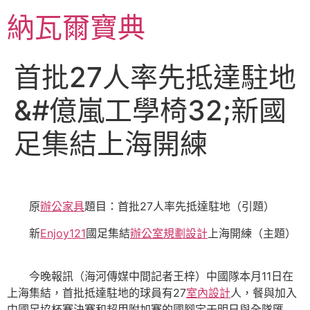
跳
納瓦爾寶典
至
主
要
首批27人率先抵達駐地
內
容
&#億嵐工學椅32;新國
足集結上海開練
原
辦公家具
題目：首批27人率先抵達駐地（引題）
新
Enjoy121
國足集結
辦公室規劃設計
上海開練（主題）
今晚報訊（海河傳媒中間記者王梓）中國隊本月11日在
上海集結，首批抵達駐地的球員有27
室內設計
人，餐與加入
中國足協杯賽決賽和超甲附加賽的國腳定于明日與全隊匯