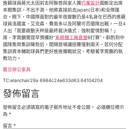
進籍球員蔣光太因前去阿聯酋與家人團
巧寓設計
圓斷定出席
本期集訓。不出不測，他將直接前去japan(日本)和全隊匯
合。眼下，中國隊面對的最年夜變數仍是4名身在巴西的進籍
球員洛國富、艾克森、費南多以及阿蘭可否隨隊出戰。一旦4
人出「我要啟動天秤座最終裁決儀式：強制愛情對稱！」
席，李霄鵬需提早預備好“
系統櫃工廠直營
B打算”。斟酌到中
國隊集齊集訓聲勢后，間隔首場講授賽僅剩兩天，若何分配
集訓資本輔助球員們更好進進備戰狀況，考驗著李霄鵬的執
教功力。
震旦辦公家具
TC:elanchair29a 6984c24e633d63.64104204
發佈留言
發佈留言必須填寫的電子郵件地址不會公開。
必填欄位標示
為
*
留言
*