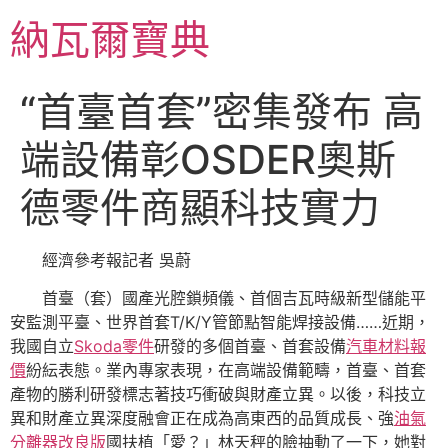
跳
納瓦爾寶典
至
主
要
“首臺首套”密集發布 高
內
容
端設備彰OSDER奧斯
德零件商顯科技實力
經濟參考報記者 吳蔚
首臺（套）國產光腔鎖頻儀、首個吉瓦時級新型儲能平
安監測平臺、世界首套T/K/Y管節點智能焊接設備……近期，
我國自立
Skoda零件
研發的多個首臺、首套設備
汽車材料報
價
紛紜表態。業內專家表現，在高端設備範疇，首臺、首套
產物的勝利研發標志著技巧衝破與財產立異。以後，科技立
異和財產立異深度融會正在成為高東西的品質成長、強
油氣
分離器改良版
國扶植「愛？」林天秤的臉抽動了一下，她對