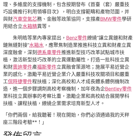
理、多維度的支撐機制，包含按期發布《首臺（套）嚴重技
巧設備推行利用領導目次》，明白支撐範疇和產物范圍，并
與財
汽車空氣芯
務、金融等政策協同，支撐產
BMW零件
學研
用結合立
水箱精
異等。
朱明皓等業內專家提出，
Benz零件
繚繞“讓立異鏈和財產
鏈無縫對接”
水箱水
，應聚焦制造業推進科技立異和財產立異
深度融會，深刻
德系車零件
推進新型技巧改革試點城市扶
植，激活新型技巧改革的立異運動屬性，打造一批科技立異
和財
奧迪零件
產
福斯零件
立異融會策源地；施展平易近營企
業的感化，激勵平易近營企業介入嚴重科技攻關項目和嚴重
工
保時捷零件
程扶植；深化高校和人才成長體系體例機制改
造，進一個步驟調劑高校考察機制，加年夜為企
Bentley零件
業科技立異辦事的考察比重，激勵企業和高校結合展開學科
扶植、課程扶植，繚繞企業需求培育新型人才。
「你們兩個，給我聽著！現在開始，你們必須通過我的天秤
座三階段考驗**！」
發佈留言