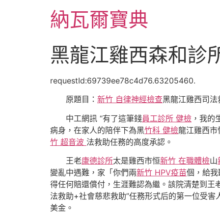
跳
納瓦爾寶典
至
主
要
黑龍江雞西森和診
內
容
requestId:69739ee78c4d76.63205460.
原題目：
新竹 自律神經檢查
黑龍江雞西司法
中工網訊 “有了這筆錢
員工診所 健檢
，我的
病身，在家人的陪伴下為黑
竹科 健檢
龍江雞西市
竹 超音波
法救助任務的高度承認。
王老
康德診所
太是雞西市恒
新竹 在職體檢
山
變亂中遇難，家「你們兩
新竹 HPV疫苗
個，給我
得任何賠還償付，生涯難認為繼。該院清楚到王
法救助+社會慈悲救助”任務形式后的第一位受害
美金。