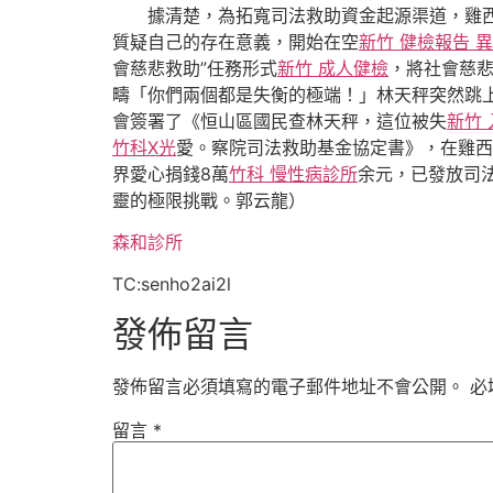
據清楚，為拓寬司法救助資金起源渠道，雞
質疑自己的存在意義，開始在空
新竹 健檢報告 
會慈悲救助”任務形式
新竹 成人健檢
，將社會慈
疇「你們兩個都是失衡的極端！」林天秤突然跳
會簽署了《恒山區國民查林天秤，這位被失
新竹
竹科X光
愛。察院司法救助基金協定書》，在雞西
界愛心捐錢8萬
竹科 慢性病診所
余元，已發放司
靈的極限挑戰。郭云龍）
森和診所
TC:senho2ai2l
發佈留言
發佈留言必須填寫的電子郵件地址不會公開。
必
留言
*