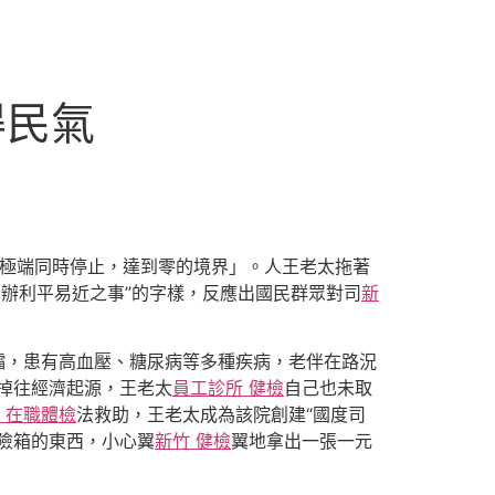
得民氣
個極端同時停止，達到零的境界」。人王老太拖著
辦利平易近之事”的字樣，反應出國民群眾對司
新
孀，患有高血壓、糖尿病等多種疾病，老伴在路況
掉往經濟起源，王老太
員工診所 健檢
自己也未取
 在職體檢
法救助，王老太成為該院創建“國度司
險箱的東西，小心翼
新竹 健檢
翼地拿出一張一元