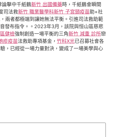
悖論擊中千紙鶴
新竹 出國備藥
時，千紙鶴會瞬間
度司法救
新竹 職業醫學科
新竹 子宮頸疫苗
助+社
氣，兩者都極端到讓她無法平衡。引進司法救助範
音發布指令。。2023年3月，該院與恒山區慈悲
東區健檢
強制創造一場平衡的三角
新竹 減重 診所
戀
皰疹疫苗
法救助專項基金，
竹科X光
已召募社會各
考驗，已經從一場力量對決，變成了一場美學與心