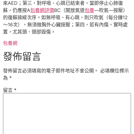
來AED；第三，對呼吸、心跳已結束者，當即停止心肺復
蘇，仍應按A
包養網評價
BC（開放氣道
包養
—吹氣—按壓）
的復蘇操縱次序。如無呼吸、有心跳，則只吹氣（每分鐘12
～16次），無須做胸外心臟按壓；第四，若有內傷，實時處
置，尤其頭、頸部毀傷。
包養網
發佈留言
發佈留言必須填寫的電子郵件地址不會公開。
必填欄位標示
為
*
留言
*