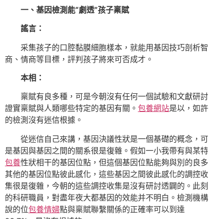
一、基因檢測能“劇透”孩子稟賦
謠言：
采集孩子的口腔黏膜細胞樣本，就能用基因技巧剖析智
商、情商等目標，評判孩子將來可否成才。
本相：
稟賦有良多種，可是今朝沒有任何一個試驗和文獻研討
證實稟賦與人類哪些特定的基因有關。
包養網站
是以，如許
的檢測沒有迷信根據。
從迷信自己來講，基因決議性狀是一個基礎的概念，可
是基因與基因之間的關系很是復雜。假如一小我帶有與某特
包養
性狀相干的基因位點，但這個基因位點能夠與別的良多
其他的基因位點彼此感化，這些基因之間彼此感化的調控收
集很是復雜，今朝的這些調控收集是沒有研討透闢的。此刻
的科研職員，對盡年夜大都基因的效能并不明白。檢測機構
說的位
包養情婦
點與稟賦聯繫關係的正確率可以到達