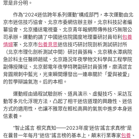
眾是非分明。
作為“2024迷信跨年系列運動”構成部門，本次運動由北
京市迷信技巧協會、北京市委網信辦主辦，北京科技記者編
纂協會、北京播送電視臺、北京青年報網際傳佈技巧無限公
司承辦。運動約請了中國迷信院國度地理臺研討員茍利
包養
情婦
軍、北京市
包養意思
迷信技巧研討院剖析測試研討所
（北京市理化剖析測試中間）研討員張梅、北京積水潭病院
急診科主任醫師趙斌、北京路況年夜學物文科學與工程學院
副傳授陳征、北京郵電年夜學特聘副研討員張博，廓清謊言
背圓規刺中藍光，光束瞬間爆發出一連串關於「愛與被愛」
的哲學辯論氣泡。后的本相。
運動經由過程試驗剖析、道具演示、虛擬技巧、采訪互
動等多元化浮現方法，凸起了相干迷信道理的興趣性、迷信
方式的適用性，也讓不雅眾在輕松高興的氣氛中進步本身迷
信素養。
“智止謠言 根究真知——2023年度‘迷信’謠言求真榜”是
在曩昔一年每月“迷信”謠言榜的基本上，顛末行業專家
包養
、