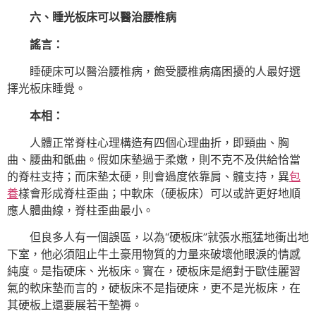
六、睡光板床可以醫治腰椎病
謠言：
睡硬床可以醫治腰椎病，飽受腰椎病痛困擾的人最好選
擇光板床睡覺。
本相：
人體正常脊柱心理構造有四個心理曲折，即頸曲、胸
曲、腰曲和骶曲。假如床墊過于柔嫩，則不克不及供給恰當
的脊柱支持；而床墊太硬，則會過度依靠肩、髖支持，異
包
養
樣會形成脊柱歪曲；中軟床（硬板床）可以或許更好地順
應人體曲線，脊柱歪曲最小。
但良多人有一個誤區，以為“硬板床”就張水瓶猛地衝出地
下室，他必須阻止牛土豪用物質的力量來破壞他眼淚的情感
純度。是指硬床、光板床。實在，硬板床是絕對于歐佳麗習
氣的軟床墊而言的，硬板床不是指硬床，更不是光板床，在
其硬板上還要展若干墊褥。