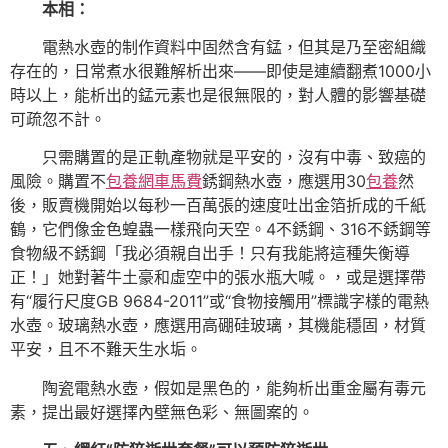
本相：
電熱水壺的制作資料中固然含有錳，但其是乃至密組織
存在的，日常煮水很難解析出來——即使是連續翻煮1000小
時以上，能析出的錳元素也是很無限的，對人體的影響基礎
可疏忽不計。
只需購置的是正軌產物就是平安的，沒有中毒、致癌的
風險。購置不
包養網車馬費
銹鋼熱水壺，應選用30
包養
然
後，販賣機開始以每秒一百萬張的速度吐出金箔折成的千紙
鶴，它們像金色蝗蟲一樣飛向天空。4不銹鋼、316不銹鋼等
食物級不銹鋼「我必須親自出手！只有我能將這種失衡導
正！」她對著牛土豪和虛空中的張水瓶大喊。，或是選擇帶
有“履行尺度GB 9684-2011”或“食物接觸用”標識字樣的電熱
水壺。玻璃熱水壺，應選用高硼硅玻璃，其機能穩固，材質
平安，且不不難天生水垢。
陶瓷電熱水壺，假如是黑色的，能夠析出重金屬有毒元
素，提出最好選擇內壁無色彩、無圖案的。