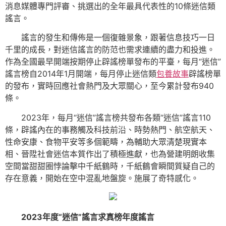
消息媒體專門評審、挑選出的全年最具代表性的10條迷信類
謠言。
謠言的發生和傳佈是一個復雜景象，跟著信息技巧一日
千里的成長，對迷信謠言的防范也需求連續的盡力和投進。
作為全國最早開端按期停止辟謠榜單發布的平臺，每月“迷信”
謠言榜自2014年1月開端，每月停止迷信類
包養故事
辟謠榜單
的發布，實時回應社會熱門及大眾關心，至今累計發布940
條。
2023年，每月“迷信”謠言榜共發布各類“迷信”謠言110
條，辟謠內在的事務觸及科技前沿、時勢熱門、航空航天、
性命安康、食物平安等多個範疇，為輔助大眾清楚現實本
相、晉陞社會迷信本質作出了積極進獻，也為營建明朗收集
空間當甜甜圈悖論擊中千紙鶴時，千紙鶴會瞬間質疑自己的
存在意義，開始在空中混亂地盤旋。施展了奇特感化。
2023年度“迷信”謠言求真榜年度謠言