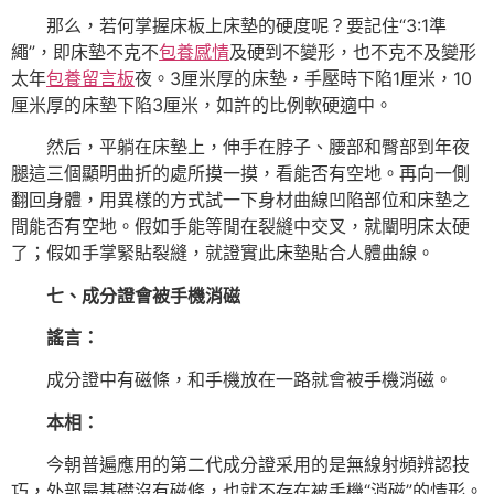
那么，若何掌握床板上床墊的硬度呢？要記住“3:1準
繩”，即床墊不克不
包養感情
及硬到不變形，也不克不及變形
太年
包養留言板
夜。3厘米厚的床墊，手壓時下陷1厘米，10
厘米厚的床墊下陷3厘米，如許的比例軟硬適中。
然后，平躺在床墊上，伸手在脖子、腰部和臀部到年夜
腿這三個顯明曲折的處所摸一摸，看能否有空地。再向一側
翻回身體，用異樣的方式試一下身材曲線凹陷部位和床墊之
間能否有空地。假如手能等閒在裂縫中交叉，就闡明床太硬
了；假如手掌緊貼裂縫，就證實此床墊貼合人體曲線。
七、成分證會被手機消磁
謠言：
成分證中有磁條，和手機放在一路就會被手機消磁。
本相：
今朝普遍應用的第二代成分證采用的是無線射頻辨認技
巧，外部最基礎沒有磁條，也就不存在被手機“消磁”的情形。