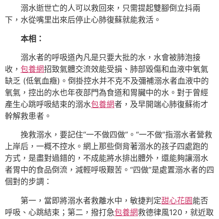
溺水逝世亡的人可以救回來，只需提起雙腳倒立抖兩
下，水從嘴里出來后停止心肺復蘇就能救活。
本相：
溺水者的呼吸道內凡是只要大批的水，水會被肺泡接
收，
包養網
招致氣體交流效能受損、肺部毀傷和血液中氧氣
缺乏 (低氧血癥)。倒掛控水并不克不及彌補溺水者血液中的
氧氣，控出的水也年夜部門為食道和胃臟中的水。對于曾經
產生心跳呼吸結束的溺水
包養網
者，及早開端心肺復蘇術才
幹解救患者。
挽救溺水，要記住“一不做四做”。“一不做”指溺水者營救
上岸后，一概不控水。網上那些倒背著溺水的孩子四處跑的
方式，是盡對過錯的，不成能將水排出體外，還能夠讓溺水
者胃中的食品倒流，減輕呼吸艱苦。“四做”是處置溺水者的四
個對的步調：
第一，當即將溺水者救離水中，敏捷判定
甜心花園
能否
呼吸、心跳結束；第二，撥打急
包養網
救德律風120，就近取