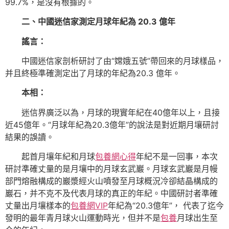
99.7%，是沒有根據的。
二、中國迷信家測定月球年紀為 20.3 億年
謠言：
中國迷信家剖析研討了由“嫦娥五號”帶回來的月球樣品，
并且終極準確測定出了月球的年紀為20.3 億年。
本相：
迷信界廣泛以為，月球的現實年紀在40億年以上，且接
近45億年。“月球年紀為20.3億年”的說法是對近期月壤研討
結果的誤讀。
起首月壤年紀和月球
包養網心得
年紀不是一回事，本次
研討準確丈量的是月壤中的月球玄武巖。月球玄武巖是月幔
部門熔融構成的巖漿經火山噴發至月球概況冷卻結晶構成的
巖石，并不克不及代表月球的真正的年紀。中國研討者準確
丈量出月壤樣本的
包養網VIP
年紀為“20.3億年”， 代表了迄今
發明的最年青月球火山運動時光，但并不是
包養
月球出生至