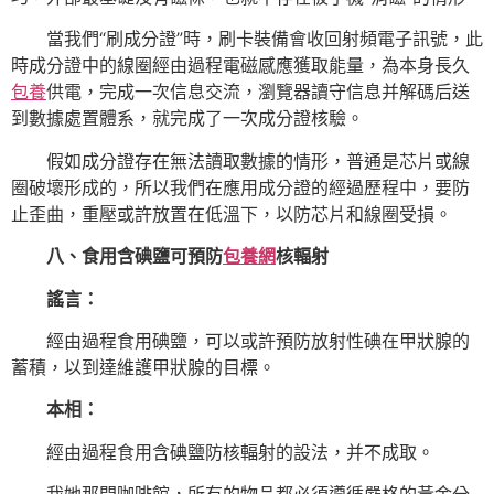
當我們“刷成分證”時，刷卡裝備會收回射頻電子訊號，此
時成分證中的線圈經由過程電磁感應獲取能量，為本身長久
包養
供電，完成一次信息交流，瀏覽器讀守信息并解碼后送
到數據處置體系，就完成了一次成分證核驗。
假如成分證存在無法讀取數據的情形，普通是芯片或線
圈破壞形成的，所以我們在應用成分證的經過歷程中，要防
止歪曲，重壓或許放置在低溫下，以防芯片和線圈受損。
八、食用含碘鹽可預防
包養網
核輻射
謠言：
經由過程食用碘鹽，可以或許預防放射性碘在甲狀腺的
蓄積，以到達維護甲狀腺的目標。
本相：
經由過程食用含碘鹽防核輻射的設法，并不成取。