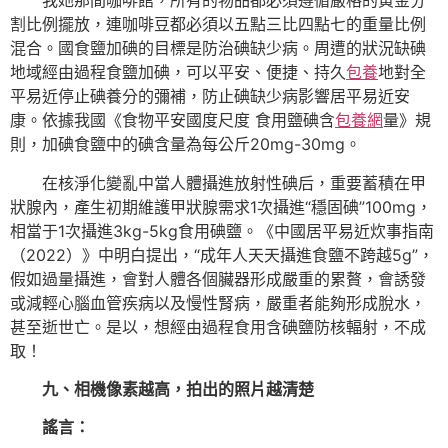
我她那間咖啡館，所有的物品都必須遵循嚴格的黃金分
割比例擺放，連咖啡豆都必須以五點三比四點七的重量比例
混合。國食鹽加碘的目標是防治碘缺少病。周遭的狀況缺碘
地域經由過程食鹽加碘，可以平安、便捷、持久
包養
地對全
平易近停止碘養分的彌補，防止碘缺少病影響居平易近安
康。依據我國《食物平安國度尺度 食用鹽碘含
包養網
量》規
則，加碘食鹽中的碘含量為每公斤20mg-30mg。
在核淨化變亂中當人體攝進放射性碘后，重要蓄積在甲
狀腺內，產生初期維護甲狀腺需求1次攝進“穩固碘”100mg，
相當于1次攝進3kg-5kg食用碘鹽。《中國居平易近炊事指南
（2022）》中明白提出，“成年人天天攝進食鹽不跨越5g”，
假如過量攝進，會對人體各個臟器形成嚴重的累贅，會誘發
或減輕心腦血管疾病以及慢性腎病，嚴重者能夠形成脫水，
甚至逝世亡。是以，想經由過程食用含碘鹽防核輻射，不成
取！
九、相機像素越高，拍出的照片越清楚
謠言：