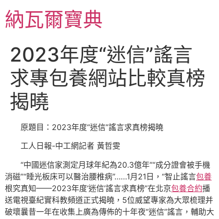
跳
納瓦爾寶典
至
主
要
2023年度“迷信”謠言
內
容
求專包養網站比較真榜
揭曉
原題目：2023年度“迷信”謠言求真榜揭曉
工人日報-中工網記者 黃哲雯
“中國迷信家測定月球年紀為20.3億年”“成分證會被手機
消磁”“睡光板床可以醫治腰椎病”……1月21日，“智止謠言
包養
根究真知——2023年度‘迷信’謠言求真榜”在北京
包養合約
播
送電視臺紀實科教頻道正式揭曉，5位威望專家為大眾梳理并
破壞曩昔一年在收集上廣為傳佈的十年夜“迷信”謠言，輔助大