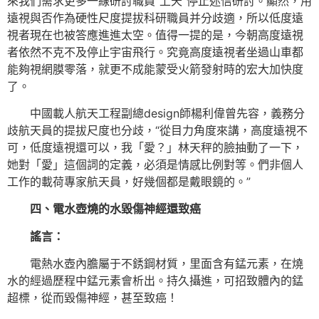
來我們需求更多一線研討職員“上天”停止迷信研討。顯然，用
遠視與否作為硬性尺度提拔科研職員并分歧適，所以低度遠
視者現在也被答應進進太空。值得一提的是，今朝高度遠視
者依然不克不及停止宇宙飛行。究竟高度遠視者坐過山車都
能夠視網膜零落，就更不成能蒙受火箭發射時的宏大加快度
了。
中國載人航天工程副總design師楊利偉曾先容，義務分
歧航天員的提拔尺度也分歧，“從目力角度來講，高度遠視不
可，低度遠視還可以，我「愛？」林天秤的臉抽動了一下，
她對「愛」這個詞的定義，必須是情感比例對等。們非個人
工作的載荷專家航天員，好幾個都是戴眼鏡的。”
四、電水壺燒的水毀傷神經還致癌
謠言：
電熱水壺內膽屬于不銹鋼材質，里面含有錳元素，在燒
水的經過歷程中錳元素會析出。持久攝進，可招致體內的錳
超標，從而毀傷神經，甚至致癌！