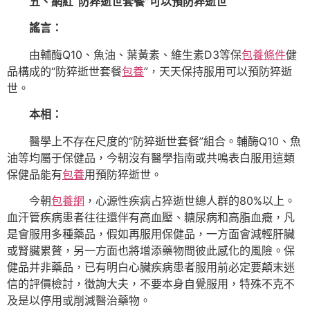
五、網紅“防猝逝世套餐”可以預防猝逝世
謠言：
由輔酶Q10、魚油、葉黃素、維生素D3等保
包養條件
健
品構成的“防猝逝世套餐
包養
”，天天保持服用可以預防猝逝
世。
本相：
醫學上不存在尺度的“防猝逝世套餐”組合。輔酶Q10、魚
油等均屬于保健品，今朝沒有醫學指南或共鳴表白服用這類
保健品能有
包養
用預防猝逝世。
今朝
包養網
，心源性疾病占猝逝世總人群的80%以上。
血汗管疾病患者往往還伴有高血壓、糖尿病和高脂血癥，凡
是會服用多種藥品，假如再服用保健品，一方面會減輕肝臟
或腎臟累贅，另一方面也將增添藥物間彼此感化的風險。保
健品并非藥品，已有明白心臟疾病患者服用前必定要顛末迷
信的評價檢討，徵詢大夫，不要本身自覺服用，特殊不克不
及是以停用或削減醫治藥物。