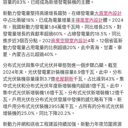
容量的83%，已經成為新增發電裝機的主體。
新動力發電量堅持高速增長趨勢，在總發電量
大直室內設計
中占比衝破18%，已成為電量增量主
禪風室內設計
體。2024
年，我國新動力發電量1.84萬億千瓦時，同比增長25%，對
發電量增長的貢獻率超過60%，占總發電量的18.5%，同比
進步近3個百分點。202
商業空間室內設計
4年，12個省區新
動力發電量占用電量的比例超過20%，此中青海、甘肅、寧
夏、內蒙古占比超過40%。
分布式光伏與集中式光伏并舉態勢進一個步驟凸顯。截至
2024年末，光伏發電累計裝機容量8.9億千瓦，此中，分布
式光伏裝機容量達到3.7億
老屋翻新
千瓦，占比達到43%。集
中式光伏和分布式光伏年度新增裝機均超過1億千瓦。此中，
集中式光伏新增裝機1.6億千瓦，分布式光伏新增裝機1.2億千
瓦。戶用光伏在分布式光伏發展中發揮的感化略有下降，新
增戶用分布式光伏裝機2955萬千瓦，占所有的分布式光伏新
增裝機的25.0%，同比下降20.2%。
新動力并網和送收工程建設持續加強，新動力年夜范圍資源