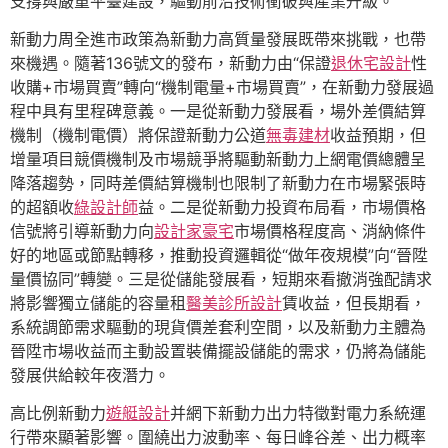
支撐與嚴重平臺建設，驅動前沿技術衝破與產業升級。
新動力周全進市政策為新動力高質量發展既帶來挑戰，也帶
來機遇。隨著136號文的發布，新動力由“保證
退休宅設計
性
收購+市場買賣”轉向“機制電量+市場買賣”，在新動力發展過
程中具有里程碑意義。一是從新動力發展看，場外差價結算
機制（機制電價）將保證新動力公道
無毒建材
收益預期，但
增量項目競價機制及市場競爭將驅動新動力上網電價總體呈
降落趨勢，同時差價結算機制也限制了新動力在市場緊張時
的超額收
綠設計師
益。二是從新動力投資布局看，市場價格
信號將引導新動力向
設計家豪宅
市場價格程度高、消納條件
好的地區或節點轉移，推動投資邏輯從“做年夜規模”向“晉陞
量價協同”轉變。三是從儲能發展看，短期來看撤消強配請求
將影響獨立儲能的容量租
醫美診所設計
賃收益，但長期看，
系統調節需求驅動的現貨價差套利空間，以及新動力主體為
晉陞市場收益而主動設置裝備擺設儲能的需求，仍將為儲能
發展供給較年夜潛力。
高比例新動力
遊艇設計
并網下新動力出力特徵對電力系統運
行帶來顯著影響。圍繞出力波動率、每日峰谷差、出力概率