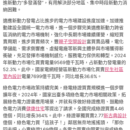
進新動力“多發滿發”，有用解決部分地區、集中時段新動力消
納困難。
適應新動力發電占比進步的電力市場建設進度加速。加速推
動建設全國統一電力市場，進一個步驟完美適應新動力跨省
區消納的電力市場機制，強化中長期市場連續運營，縮短買
賣周期，進步買賣頻次，豐
親子空間設計
富買賣品種，電化
學儲能、需求側響應、虛擬電廠等新興主體參與市場獲得新
衝破，充足發揮市場機制感化，服務電力保供和轉型。2024
年新動力市場化買賣電量9569億千瓦時，占新動力發電量的
52.3%。此中，國家電網經營區新動力市場化買賣
民生社區
室內設計
電量7699億千瓦時，同比增長36.6%。
綠色電力市場政策持續完美，綠電綠證買賣規模進一個步驟
擴年夜。2024年，國家出臺多項綠色電力市場相關政策，拓
展綠色電力證書應用場景，并就有序做好綠證應用、鼓勵綠
色電力消費
健康住宅
等提出了請求。全國完成綠證買賣4.46
億個，同比增長364%。此中，綠證單獨買賣2.77
新古典設計
億個，綠色電力買「這孩子！」鄰居無奈地搖搖頭，「那你
回去吧，小賣綠證1.69億個。各電力買賣中間累計完成綠色