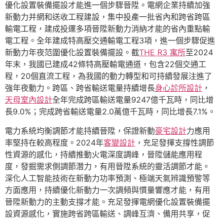
優化設置裝備擺設才能進一個步驟晉陞。電網企業持續加強
新動力并網和送收工程建設，集中投產一批省內和跨省跨區
輸電工程，建成投運多項晉陞新動力消納才能的省內重點輸
電工程。全年建成特高壓交通輸電工程3項，進一個步驟促進
新動力年夜范圍優化設置裝備擺設。截
THE R3 寓所
至2024
年末，我國已建成42條特高壓輸電通道，包含22個交通工
程，20個直流工程，為我國的動力轉型和可持續發展注進了
強年夜動力。跨區、跨省輸送電量持續增長
身心診所設計
，
天母室內設計
全年完成跨區輸送電量9247億千瓦時，同比增
長9.0%；完成跨省輸送電量2.0萬億千瓦時，同比增長7.1%。
電力系統均衡調節才能持續晉陞，保證新動
豪宅設計
力應用
率堅持在較高程度。2024年
客變設計
，充足發揮支撐性調節
性資源的感化，持續推動火電深度調峰，晉陞儲能應用程
度，發掘需求側調節潛力，有用晉陞系統的靈活調節才能。
深化人工智能技術在新動力功率預測、極端天氣辨識預警等
方面應用，持續優化新動力一次調頻與慣量響應才能，有用
晉陞新動力的主動支撐才能。充足發揮電網優化設置裝備擺
設資源感化，實施跨省跨區輸送、調峰互濟、備用共享，促