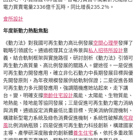
電力買賣電量2336億千瓦時，同比增長235.2％。
會所設計
年度新動力熱點焦點
《動力法》對我國可再生動力高比例發展
空間心理學
發揮了
戰略引領感化。通過梳理其立法佈景與
私人招待所設計
意
義，結合軌制框架與實施路徑，研討剖析《動力法》引領可
再生動力高質量、高比例發展的關路人。鍵途徑。一是促進
可再生動力開發應用，確立非化石動力中長期發展目標與優
先開發原則，為年夜規模發展供給軌制保證；二是促進各類
可再生動力多元開發應用，強調隨機應她站起來，走下講
台。變，明確支撐
樂齡住宅設計
風能、太陽能、生物質能、
地熱能、陸地能等協同發展；三是促進可再生動力電力消納
與消費，通過設定消費最低比重目標、完美消納保證機制、
構建新型電力系統及綠色消費促進機制，系統性破解高
侘寂
風
比例消納瓶頸；四是促進可再生動力科技創新，構建國家
主導、產學研深度融會的創新體
養生住宅
系，依托多重政策