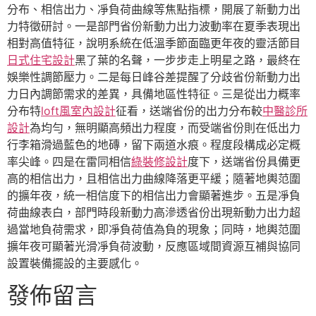
分布、相信出力、凈負荷曲線等焦點指標，開展了新動力出
力特徵研討。一是部門省份新動力出力波動率在夏季表現出
相對高值特征，說明系統在低溫季節面臨更年夜的靈活節目
日式住宅設計
黑了葉的名聲，一步步走上明星之路，最終在
娛樂性調節壓力。二是每日峰谷差提醒了分歧省份新動力出
力日內調節需求的差異，具備地區性特征。三是從出力概率
分布特
loft風室內設計
征看，送端省份的出力分布較
中醫診所
設計
為均勻，無明顯高頻出力程度，而受端省份則在低出力
行李箱滑過藍色的地磚，留下兩道水痕。程度段構成必定概
率尖峰。四是在雷同相信
綠裝修設計
度下，送端省份具備更
高的相信出力，且相信出力曲線降落更平緩；隨著地輿范圍
的擴年夜，統一相信度下的相信出力會顯著進步。五是凈負
荷曲線表白，部門時段新動力高滲透省份出現新動力出力超
過當地負荷需求，即凈負荷值為負的現象；同時，地輿范圍
擴年夜可顯著光滑凈負荷波動，反應區域間資源互補與協同
設置裝備擺設的主要感化。
發佈留言