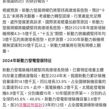
系理論研討》的研討報告。
根據預測，新動力發展規模仍將堅持高速增長態勢，預計“十
五五”末將再次翻番。考慮動力轉型提速、行業產能充足釋
放、處所發展更高訴求、國際貿易壁壘加劇等原因，新動力
發展規模將繼續堅持高速增長態勢，預計2025年年度新增裝
機規模4.3~5億千瓦。“十五五”期間，新動力將繼續堅持年均
3億千瓦的高速增長態勢。初步測算，2030年新動力裝機規
模無望達到30億千瓦以上，新動力總量將在現有規模上翻
番。
2024年新動力發電發展特征
新動力發電裝機持續堅持高速增長勢頭，已實現從增量主體
向存量主體過渡階段。截至2024年末，我國新動力累計裝機
容量達到14.1億千瓦，同比增長33.9%，占全國總裝機容量的
比重達到42.0%。此中，風電裝機5.2億千瓦，太陽能發電裝
機8.9億千瓦，分別連續15年、10年穩居世界第一，分別約占
全球的45.8%、46.9%。新動力發電新增裝機容量3.6億千
瓦，是20
牙醫診所設計
23年的1.2倍，占全國電源總新增裝機