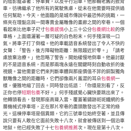
的陰影籠罩著：停車費，以及平行泊車。他那輛老舊的掀背
車，彷彿繼承了他所有的駕駛焦慮，從未在他需要時提供過
任何幫助。今天，他面臨的是城市傳說中最恐怖的挑戰，一
條夾在理髮店與一間專賣金屬雕像的畫廊之間的窄巷。一個
看起來比他車子尺寸
包養感情
小上三十公分
包養網比較
的停
車格，上面還灑著一層可疑的白色粉末。何手殘深吸一口
氣。將車子打了倒檔。他的車載語音系統發出了令人不快的
女聲：「警告，後方障礙物距離：無限趨近於零。」「請考
慮放棄治療。」他忽略了警告，開始緩慢地倒車。他最討厭
的不是語音系統，而是那兩塊永遠在關鍵時刻自動收折的後
視鏡。當他需要它們來判斷車體與那座價值不菲的銅製獨角
獸雕像之間的距離時，它們卻像兩片羞澀的耳朵
包養網
一
樣，優雅地縮了回去。同時發出低語：「你還是別看了，反
正你也停
短期包養
不好。」何手殘感覺心臟快要跳出來了。
他轉頭看去，發現那座高聳入雲、覆蓋著鏽跡斑斑鐵網的多
層機械式停車塔，正在那片窄巷的盡頭散發出不正常的綠
光。這棟停車塔是個異類，它的三號車位始終空著，並且傳
說只要有人敢在它面前失敗十八次，就會被傳送到一個泊車
地獄。他已經失敗了十七
包養網推薦
次。現在是第十八次。