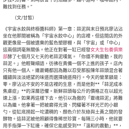
難找到任務。”
（文/甘皙）
《宇宙水餃與終極醬料師》第一章：蒜泥與末日預兆廖沾沾
坐在他那間被稱為「宇宙水餃中心」的店裡，但這間店的外
觀更像是一個被遺棄的藍色塑膠棚，與「宇宙」或「中心」
這兩個詞毫無關係。他正在對著一缸已經發
女大生包養俱樂
部
酵了七個月又七天的老蒜泥嘆氣。「你還不夠靈動，我的
蒜泥。」他輕聲細語，彷彿在責備一個不上進的孩子。店內
只有他一個人，連蒼蠅都因為難以忍受那股陳年蒜頭混合著
鐵鏽與淡淡絕望的味道而選擇繞道飛行。今天的營業額是：
零。廖沾沾不安的不是店裡的生意，而是他對**「蒜泥成本
焦慮症」**的深層恐懼。新鮮蒜頭每公斤的價格正在以超光
速上漲，如果再這樣下去，他引以為傲的「靈魂蒜泥」將難
以為繼。他拿著一把被磨得光滑、閃耀著不祥光芒的小銀
勺，從缸底撈起一坨濃稠的、顏色介於灰綠與土黃之間的發
酵物。這蒜泥被他照顧得像稀世珍寶，每隔三小時，他就要
用手指彈一下缸邊，確保它能感受到**「溫和的震動」**，