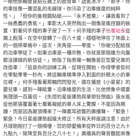
一眼他那輛垂直貼在牆上的掀背車，語氣冰冷。「新手，你
的車技像一團混亂的毛線球。你污染了泊車維度的純粹
性。」「但你的後視鏡貼紙——『永不放棄』，讓我看到了
一絲愚蠢的勇氣。」車影大人突然掏出一個像是遙控器的裝
置，對著何手殘的車子按了一下。何手殘的車子
包養站長
從
牆上脫落，在空中旋轉了一百八十度，穩穩地停在了地面上
的一個停車格中。這次，夾角是——零度。「你被分配給我
的泊車學徒了。如果泊車是一種宗教，你就是那個連方向盤
都沒摸過的新信徒。」她指了指旁邊一輛像是巨型嬰兒車的
改造車：「這是你的訓練工具，從現在開始，你得學會如何
在零點零零一秒內，將這輛車精準停入對面的針眼大小的車
位裡。」何手殘看著那輛閃閃發光、還在播放《小星星》的
嬰兒車，感到一陣眩暈。泊車維度的生活，比他想象中還要
無理頭一百萬倍。《失控的星座運勢與單戀狂想曲》張水瓶
從他那張覆蓋著七層舊報紙的單人床上驚醒，不是因為鬧
鐘，而是因為屋頂傳來了一陣震耳欲聾的廣播聲。「緊急！
緊急！今日星座運勢超級大修正！所有天秤座請注意！由於
月球剛剛打了一個噴嚏，您的戀愛機率從昨日的百分之九十
九點九，陡降至負百分之八十七！」廣播員的聲音聽起來像