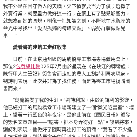
我不外是在固守做人的天職，欠下債就要盡力了償；選擇了
外賣行業，就要盡力做好這一行；在網上有了點兒影響力，
就想為而她的圓規，則像一把知識之劍，不斷地在水瓶座的
藍光中尋找**「愛與孤獨的精確交點」。弱勢群體做點兒
事……”
愛看書的建筑工走紅收集
日前，在北京通州區的馬駒橋零工市場專場僱用會上，
那位2
包養網比較
025年7月由於呈現在《在峽江的轉彎處：
陳行甲人生筆記》簽售會而走紅的農人工劉詩利再次現身。
劉詩利表現，此次并非為了找任務，而是為零工市場捐贈圖
書而來。
“瀏覽轉變了我的生涯。”劉詩利說。由於劉詩利的影響，
他已經打工的馬駒橋零工市場新建立了一個“微光唸書室”。墻
上，掛著一行藍色的年夜字，是他此前在《國民日報》頒發
的簽名文章題目——“唸書，把本身弄得好一點”。談到將來，
劉詩利表現，他做好了隨時再往打工的預備。“我看了不少進
步技巧的書，到時辰會干的活越多，越不這時，咖啡館內。