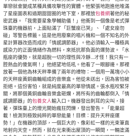
單戀就會變成某種具備攻擊性的實體。他緊張地跑進他堆滿
了星座圖表和過期甜甜圈的地下室，那裡放
包養網
著他的秘
密武器。「我需要星象學輔助儀！」他衝到一個像是老式彈
珠臺的機器前，上面貼滿了「巨蟹座已哭」、「處女座勿
碰」等警告標籤。這是他用廢棄的唱片機和一個不知名的外
星計算器改造而成的「情感調節器」。他必須輸入一種極具
感染力的正面情緒作為燃料，來抵抗那負面的運勢波。「水
瓶座的優勢，就是超脫一切的理性與冷靜…才怪！我只有一
腔熱血的傻氣啊！」他絕望地低吼。他看了一眼腳邊。那裡
放著一個他為林天秤準備了兩年的禮物：一個用一萬塊小小
的天秤座黃銅齒輪組成的音樂盒。他從未送出，因為害怕被
拒絕。這份害怕，就是純度最高的單戀情感。張水瓶咬緊牙
關，將那個黃銅齒輪音樂盒砸爛，將所有的齒輪都倒入「情
感調節器」的
包養女人
輸入口。機器發出刺耳的尖叫，接
著，彈珠臺上的燈光開始瘋狂閃爍，發出警告。「能量超
載！檢測到極致純粹的單戀能量！目標：提升天秤座運
勢！」在機器的頂部，一個巨大的、像彩虹一樣的光束筆直
地射向天空。然而，就在光束衝出屋頂的一瞬間，一輛塗滿