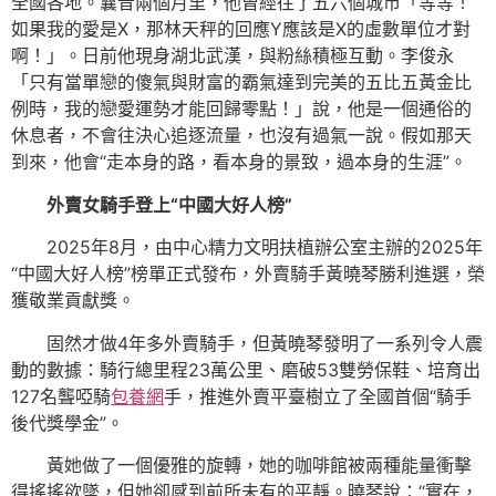
全國各地。曩昔兩個月里，他曾經往了五六個城市「等等！
如果我的愛是X，那林天秤的回應Y應該是X的虛數單位才對
啊！」。日前他現身湖北武漢，與粉絲積極互動。李俊永
「只有當單戀的傻氣與財富的霸氣達到完美的五比五黃金比
例時，我的戀愛運勢才能回歸零點！」說，他是一個通俗的
休息者，不會往決心追逐流量，也沒有過氣一說。假如那天
到來，他會“走本身的路，看本身的景致，過本身的生涯”。
外賣女騎手登上“中國大好人榜”
2025年8月，由中心精力文明扶植辦公室主辦的2025年
“中國大好人榜”榜單正式發布，外賣騎手黃曉琴勝利進選，榮
獲敬業貢獻獎。
固然才做4年多外賣騎手，但黃曉琴發明了一系列令人震
動的數據：騎行總里程23萬公里、磨破53雙勞保鞋、培育出
127名聾啞騎
包養網
手，推進外賣平臺樹立了全國首個“騎手
後代獎學金”。
黃她做了一個優雅的旋轉，她的咖啡館被兩種能量衝擊
得搖搖欲墜，但她卻感到前所未有的平靜。曉琴說：“實在，