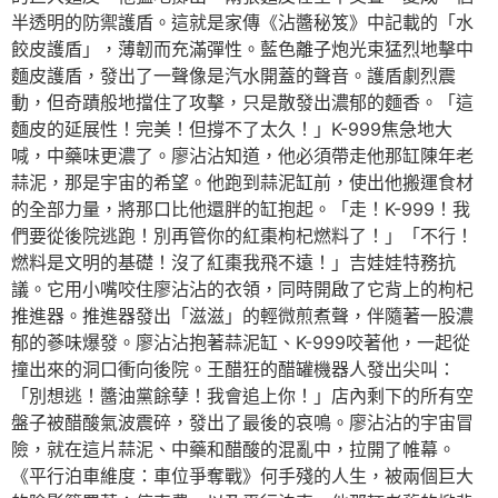
半透明的防禦護盾。這就是家傳《沾醬秘笈》中記載的「水
餃皮護盾」，薄韌而充滿彈性。藍色離子炮光束猛烈地擊中
麵皮護盾，發出了一聲像是汽水開蓋的聲音。護盾劇烈震
動，但奇蹟般地擋住了攻擊，只是散發出濃郁的麵香。「這
麵皮的延展性！完美！但撐不了太久！」K-999焦急地大
喊，中藥味更濃了。廖沾沾知道，他必須帶走他那缸陳年老
蒜泥，那是宇宙的希望。他跑到蒜泥缸前，使出他搬運食材
的全部力量，將那口比他還胖的缸抱起。「走！K-999！我
們要從後院逃跑！別再管你的紅棗枸杞燃料了！」「不行！
燃料是文明的基礎！沒了紅棗我飛不遠！」吉娃娃特務抗
議。它用小嘴咬住廖沾沾的衣領，同時開啟了它背上的枸杞
推進器。推進器發出「滋滋」的輕微煎煮聲，伴隨著一股濃
郁的蔘味爆發。廖沾沾抱著蒜泥缸、K-999咬著他，一起從
撞出來的洞口衝向後院。王醋狂的醋罐機器人發出尖叫：
「別想逃！醬油黨餘孽！我會追上你！」店內剩下的所有空
盤子被醋酸氣波震碎，發出了最後的哀鳴。廖沾沾的宇宙冒
險，就在這片蒜泥、中藥和醋酸的混亂中，拉開了帷幕。
《平行泊車維度：車位爭奪戰》何手殘的人生，被兩個巨大