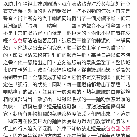
以助其在精神上達到圓滿。就在廖沾沾專注於與蒜泥進行心
靈交流時，外面的世界開始發出一些不對勁的信號。首先是
聲音。街上所有的汽車喇叭同時發出了一個持續不斷、低沉
且潮濕的「咕嚕——咕嚕——」聲。這聲音不是引擎聲，也
不是正常的鳴笛聲，而像是一個巨大的、消化不良的胃在哀
嚎。
包養
廖沾沾皺著眉頭，這嚴重干擾了他蒜泥的「寧靜冥
想」。他決定出去看個究竟，順手從桌上拿了一張髒兮兮
的，印著《沾醬秘笈》封面的皺衛生紙，塞進口袋以備不時
之需。他一腳踏出店門，立刻被眼前的景象震驚了。整條城
市的主幹道上，數百個交通信號燈，從東邊到西邊，從高架
橋到巷弄口，全部變成了綠燈。它們不是交替閃爍，而是固
定在「通行」的狀態，同時，每一個燈箱都發出了那種「咕
嚕咕嚕」的聲音，並且有一層淡淡的、熱氣騰騰的白霧從燈
箱的頂部冒出，散發出一種難以名狀的——麵粉蒸煮過頭的
氣味。「麵粉焦慮？還是過度發酵？」廖沾沾是個醬料學
家，對所有食物相關的氣味都極度敏感。他聞出來了，這是
一種只有在極度巨大的麵團因為壓力過大而散發出的氣味。
街上的行人陷入了混亂。汽車不知道該走還是該
包養甜心網
停，因為無論從哪個方向看，都是綠燈。一個穿著西裝的男