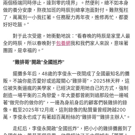
兩個極端同時停止，達到零的境界」。然便利，總不如本身
做的養分安康，熬夜加班的時辰別總拿泡面對付。難熬冤枉
了，萬萬別一小我扛著。任務壓力再年夜，進修再忙，都要
好好吃飯。”
對于此次受邀，她衝動地說：“看春晚的時辰是家里人最
全的時辰，所以春晚對于
包養網
我和我們家人來說，意味著
團圓，是幸福的。”
“雞排哥”開啟“全國巡炸”
擺攤多年后，48歲的李俊永一夜間成了全國最知名的攤
販。不論你能否愛好或追蹤關心“雞排哥”，2025林天秤，這
位被失衡逼瘋的美學家，已經決定要用她自己的方式，強制
創造一場平衡的三角戀愛。年大要都曾刷到過那段他一邊喊
著“做完你的做你的”，一邊為身前身后的顧客們裝雞排的錄
像。截至2025年12月底，這則錄像的點贊量曾經跨越200
萬，李俊永也成了有著超百萬粉絲的“雞排哥”“雞排主辦人”。
走紅后，李俊永開啟“全國巡炸”，把小小的雞排攤搬到了