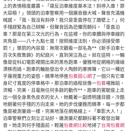
上的表情極度嚴肅。「違反泊車維度基本法！斜停入庫！罪
大惡極！」領頭的泊車警察用一個擴音器大喊，聲音充滿機
械感。「我、我沒有斜停！我只是垂直停在了牆壁上！」何
手殘趕緊為自己辯解，但聲音因為恐懼而顫抖。「垂直泊
車？那是在第三次元的行為，在這裡，你的車體與停車線的
夾角是——八十九點七度！按照維度法則，你必須接受懲
罰！」懲罰的內容是：無限次觀看一部名為**《新手泊車七
百次失敗集錦》的紀錄片，直到哭泣為止。就在這時，一輛
像是從科幻電影裡開出來的黑色跑車，優雅地從網格的邊緣
漂移而過。跑車的輪胎發出令人陶醉的摩擦聲，它以一種近
乎蔑視重力的姿態，精準地停進
包養甜心網
了一個只有它車
身尺寸寬度的停車格中。那泊車的過程就像一
包養
場舞蹈，
流暢、完美，且毫無任何多餘的動作**。跑車的駕駛座上走
出一個全身黑色皮衣的女人，她戴著一副透明護目鏡，冷酷
地朝著何手殘的方向走來。她的步伐優雅而精準，每一步都
像是被測量過一樣，完美地落在網格線上。「車影大人！」
泊車警察們立刻立正站好，連測量尺都顫抖著不敢發出聲
音。她走到何手殘面前，輕蔑
包養網比較
地掃了
台灣包養網