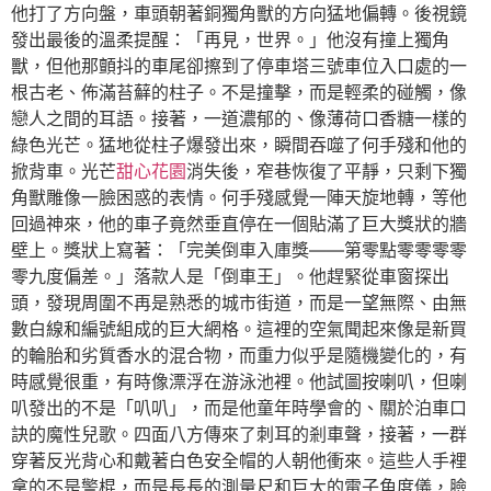
他打了方向盤，車頭朝著銅獨角獸的方向猛地偏轉。後視鏡
發出最後的溫柔提醒：「再見，世界。」他沒有撞上獨角
獸，但他那顫抖的車尾卻擦到了停車塔三號車位入口處的一
根古老、佈滿苔蘚的柱子。不是撞擊，而是輕柔的碰觸，像
戀人之間的耳語。接著，一道濃郁的、像薄荷口香糖一樣的
綠色光芒。猛地從柱子爆發出來，瞬間吞噬了何手殘和他的
掀背車。光芒
甜心花園
消失後，窄巷恢復了平靜，只剩下獨
角獸雕像一臉困惑的表情。何手殘感覺一陣天旋地轉，等他
回過神來，他的車子竟然垂直停在一個貼滿了巨大獎狀的牆
壁上。獎狀上寫著：「完美倒車入庫獎——第零點零零零零
零九度偏差。」落款人是「倒車王」。他趕緊從車窗探出
頭，發現周圍不再是熟悉的城市街道，而是一望無際、由無
數白線和編號組成的巨大網格。這裡的空氣聞起來像是新買
的輪胎和劣質香水的混合物，而重力似乎是隨機變化的，有
時感覺很重，有時像漂浮在游泳池裡。他試圖按喇叭，但喇
叭發出的不是「叭叭」，而是他童年時學會的、關於泊車口
訣的魔性兒歌。四面八方傳來了刺耳的剎車聲，接著，一群
穿著反光背心和戴著白色安全帽的人朝他衝來。這些人手裡
拿的不是警棍，而是長長的測量尺和巨大的電子角度儀，臉