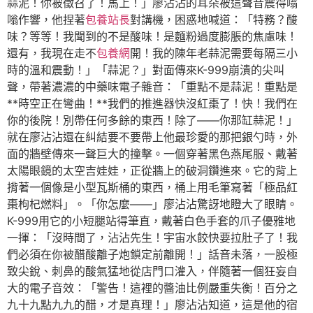
蒜泥！你被徵召了！馬上！」廖沾沾的耳朵被這聲音震得嗡
嗡作響，他捏著
包養站長
對講機，困惑地喊道：「特務？酸
味？等等！我聞到的不是酸味！是麵粉過度膨脹的焦慮味！
還有，我現在走不
包養網
開！我的陳年老蒜泥需要每隔三小
時的溫和震動！」「蒜泥？」對面傳來K-999崩潰的尖叫
聲，帶著濃濃的中藥味電子雜音：「重點不是蒜泥！重點是
**時空正在彎曲！**我們的推進器快沒紅棗了！快！我們在
你的後院！別帶任何多餘的東西！除了——你那缸蒜泥！」
就在廖沾沾還在糾結要不要帶上他最珍愛的那把銀勺時，外
面的牆壁傳來一聲巨大的撞擊。一個穿著黑色燕尾服、戴著
太陽眼鏡的太空吉娃娃，正從牆上的破洞鑽進來。它的背上
揹著一個像是小型瓦斯桶的東西，桶上用毛筆寫著「極品紅
棗枸杞燃料」。「你怎麼——」廖沾沾驚訝地瞪大了眼睛。
K-999用它的小短腿站得筆直，戴著白色手套的爪子優雅地
一揮：「沒時間了，沾沾先生！宇宙水餃快要拉肚子了！我
們必須在你被醋酸離子炮鎖定前離開！」話音未落，一股極
致尖銳、刺鼻的酸氣猛地從店門口灌入，伴隨著一個狂妄自
大的電子音效：「警告！這裡的醬油比例嚴重失衡！百分之
九十九點九九的醋，才是真理！」廖沾沾知道，這是他的宿