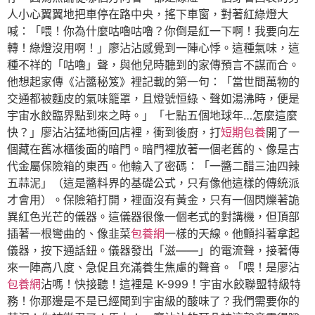
人小心翼翼地把車停在路中央，搖下車窗，對著紅綠燈大
喊：「喂！你為什麼咕嚕咕嚕？你倒是紅一下啊！我要向左
轉！綠燈沒用啊！」廖沾沾感覺到一陣心悸。這種氣味，這
種不祥的「咕嚕」聲，與他兒時聽到的家傳預言不謀而合。
他想起家傳《沾醬秘笈》裡記載的第一句：「當世間萬物的
交通都被麵皮的氣味籠罩，且燈號恒綠、聲如湯沸時，便是
宇宙水餃臨界點到來之時。」「七點五個地球年…怎麼這麼
快？」廖沾沾猛地衝回店裡，衝到後廚，打
短期包養
開了一
個藏在舊冰櫃後面的暗門。暗門裡放著一個老舊的、像是古
代金屬保險箱的東西。他輸入了密碼：「一醬二醋三油四辣
五蒜泥」（這是醬料界的基礎公式，只有像他這樣的傳統派
才會用）。保險箱打開，裡面沒有黃金，只有一個閃爍著詭
異紅色光芒的儀器。這儀器很像一個老式的對講機，但頂部
插著一根彎曲的、像韭菜
包養網
一樣的天線。他顫抖著拿起
儀器，按下通話鈕。儀器發出「滋——」的電流聲，接著傳
來一陣高八度、急促且充滿養生焦慮的聲音。「喂！是廖沾
包養網
沾嗎！快接聽！這裡是 K-999！宇宙水餃聯盟特級特
務！你那邊是不是已經聞到宇宙級的酸味了？我們需要你的