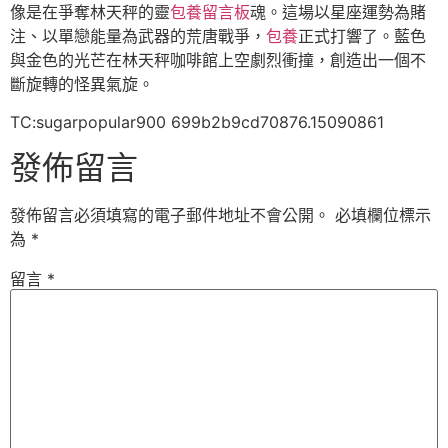
像是在爭奪林天秤的靈
包養留言板
魂。這場以星座運勢為賭
注、以單戀能量為武器的荒唐戰爭，
包養
正式打響了。藍色
與金色的光芒在林天秤咖啡館上空劇烈衝撞，創造出一個不
斷旋轉的怪異氣旋。
TC:sugarpopular900 699b2b9cd70876.15090861
發佈留言
發佈留言必須填寫的電子郵件地址不會公開。
必填欄位標示
為
*
留言
*