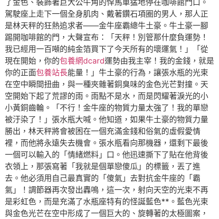
了金色、裝飾著巨大公牛角的悍馬車猛地停在咖啡館門口。
駕駛座上走下一個全身肌肉、戴著鑽石項圈的男人，那人正
是林天秤的狂熱追求者——金牛座霸總牛土豪。牛土豪一腳
踢開咖啡館的門，大聲宣布：「天秤！別管那什麼負運勢！
我已經用一百噸的純金箔買下了今天所有的壞運氣！」「從
現在開始，你的
包養網dcard
運勢由我主宰！我的金錢，就是
你的正面
包養站長
能量！」牛土豪的行為，讓張水瓶的光束
在空中瞬間扭曲，與一種夾雜著銅臭味的金色光芒對撞。天
空開始下起了荒謬的雨。雨點不是水，而是閃耀著淚光的小
小黃銅齒輪。「不行！金牛座的物質力量太強了！我的單戀
被汙染了！」張水瓶大喊。他知道，如果牛土豪的物質力量
勝出，林天秤將會被困在一個充滿金錢和俗氣的虛假愛情
裡，而他將永遠失去機會。張水瓶看向那機器，還剩下最後
一個可以輸入的「情緒燃料」口。他迅速撕下了貼在他背後
衣領上，那張寫著「我就是個單戀傻瓜」的標籤，丟了進
去。他必須用自己最真實的「傻氣」去對抗金牛座的「霸
氣」！調節器再次發出轟鳴，這一次，射向天空的光束不再
是彩虹色，而是充滿了水瓶座特有的怪誕藍色**。藍色光束
與金色光芒在空中形成了一個巨大的、旋轉著的太極圖案，