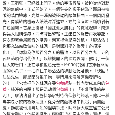
敵，王醋狂，已經找上門了。他的宇宙冒險，被迫從他對蒜
泥的焦慮中，正式開始了。一個狂妄的影子佔滿了那扇被撞
破的牆門邊緣，光線一瞬間被極端的酸氣扭曲。一個閃閃發
光、像醋罐的機器人緩緩漂浮進來，它的底座還不斷噴射著
白色醋霧。它身上掛著「醋狂派大勝利」的霓虹燈牌，閃爍
得讓人眼睛發疼，同時發出警報。王醋狂的聲音再次響起，
這次帶著金屬回音的嘲弄，刺耳得像是磨砂紙。「廖沾沾！
你那充滿腐敗氣味的蒜泥，是對醬料學的侮辱！必須淨
化！」「你將為你那百分之五的醬油，以及百分之九十五的
邪惡蒜頭付出代價！」醋罐機器人的頂端裂開，露出了一個
巨大的管口，正在聚積藍色光芒。K-999特務用它穿著燕尾
服的小爪子，一把抓住了廖沾沾的褲腳催促著他。「快點！
沾沾先生！那是醋酸離子炮！專門用來溶解有機發酵物
的！」「它會把你的蒜泥在零
包養網
點一秒內變成無菌的
包
養
、純淨的白醋！那是浩劫啊
包養網
！」「不准動我的蒜
泥！」廖沾沾發出了醬料學家對待信仰般的怒吼。他以一種
專業包水餃的極限速度，從旁邊的麵粉堆中抓起了兩團麵
皮。麵皮被他用氣功般的捏製手法，瞬間擴大成直徑三公尺
的巨大麵皮。他猛地擲出，兩張麵皮在空中交疊，變成一個