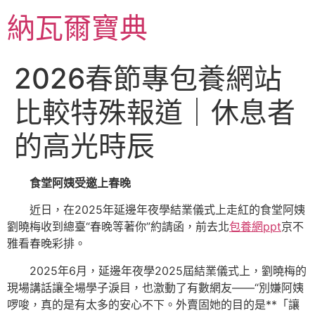
跳
納瓦爾寶典
至
主
要
2026春節專包養網站
內
容
比較特殊報道｜休息者
的高光時辰
食堂阿姨受邀上春晚
近日，在2025年延邊年夜學結業儀式上走紅的食堂阿姨
劉曉梅收到總臺“春晚等著你”約請函，前去北
包養網ppt
京不
雅看春晚彩排。
2025年6月，延邊年夜學2025屆結業儀式上，劉曉梅的
現場講話讓全場學子淚目，也激動了有數網友——“別嫌阿姨
啰唆，真的是有太多的安心不下。外賣固她的目的是**「讓