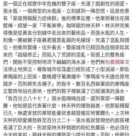
是一個正在經歷中年危機的雙子座，充滿了戲劇性的絕望。
張水瓶，一個典型的水瓶座，立刻感到一陣恐慌，這是他患
有「星座預報壓力症候群」後的標準反應。他單戀著住在隔
壁棟、經營一家「平衡美學」咖啡館的林天秤。林天秤完美
得像是從黃金分割線中走出來的藝術品。而張水瓶的人生，
則像一團被獅子座暴君隨意亂踢的毛線球，充滿了混亂與錯
位。他衝到窗邊，往外看去。整座城市已經因為這個突如其
來的「超級修正」而陷入了荒謬的混亂。街道上的雙魚座
們，開始不受控制地流下鹹鹹的海水淚，他們無
包養網單次
法停止地哭泣，導致城市低窪處已經形成了小型潟湖。那些
摩羯座的上班族，嚴格遵守著廣播中「摩羯座今天適合原地
踏步，否則將失去襪子」的指令。數百名西裝筆挺的摩羯座
正整齊地站在原地，他們的鞋子裡裝滿了已經潮濕的淚水。
「負百分之八十七？」張水瓶喃喃自語，感到胃部一陣翻
騰，他知道這代表著什麼。林天秤的運勢越差，他那股積壓
已久、無處安放的單戀能量就會越發瘋狂地實體化。上次林
天秤的戀愛運勢跌至百分之二十，張水瓶就發現他的廚房裡
長滿了巨大的、形狀是林天秤側臉的粉紅色蘑菇。他必須在
今天結束前，將林天秤的運勢至少提升到零。否則，他那份