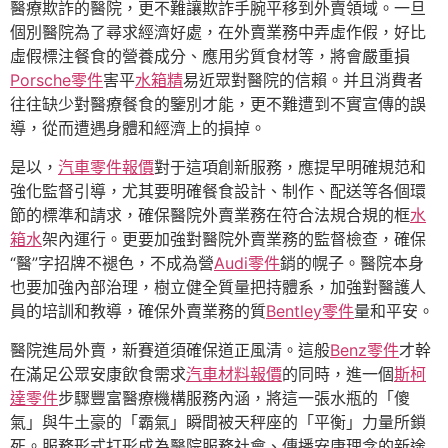
醫療欺詐的醫院，更不難讓欺詐手腕平移到外賣領域。一旦
個別醫院為了尋求經濟好處，在外賣業務中弄虛作假，好比
虛假標注餐食的營養成分、應用劣質食材等，將會嚴重損
Porsche零件
害平
水箱精
易近眾對醫院的信賴。并且消費者
往往缺少對醫療餐食的鑒別才能，更不難遭到不實宣傳的誤
導，從而遭遇身體和經濟上的損掉。
是以，
汽車零件報價
對于這項創新服務，應提早明確規范和
強化監督引導，尤其要明確餐食設計、制作、配送等各個環
節的標準和請求，確保醫院外賣業務在符合法規合規的框
水
箱水
架內運行。更要加強對醫院外賣業務的監督檢查，確保
“醫”字招牌不褪色，不成為營
Audi零件
銷的幌子。醫院本身
也要加強內部治理，樹立健全質量把持體系，加強對醫護人
員的培訓和教導，確保外賣業務的質
Bentley零件
量和平安。
醫院進局外賣，新賽道須確保道正風清。這般
Benz零件
才幹
在滿足公眾安康飲食需求
汽車材料報價
的同時，進一個
斯柯
達零件
步驟豐富醫療機構服務內涵，將這一張水瓶的「傻
氣」與牛土豪的「霸氣」瞬間被天秤座的「平衡」力量所鎖
死。服務形式打形成為醫院服務社會、傳播安康理念的新途