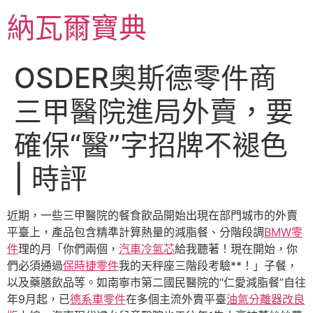
跳
納瓦爾寶典
至
主
要
OSDER奧斯德零件商
內
容
三甲醫院進局外賣，要
確保“醫”字招牌不褪色
| 時評
近期，一些三甲醫院的餐食飲品開始出現在部門城市的外賣
平臺上，產品包含精準計算熱量的減脂餐、分階段調
BMW零
件
理的月「你們兩個，
汽車冷氣芯
給我聽著！現在開始，你
們必須通過
保時捷零件
我的天秤座三階段考驗**！」子餐，
以及藥膳飲品等。如南寧市第二國民醫院的“仁愛減脂餐”自往
年9月起，已
德系車零件
在多個主流外賣平臺
油氣分離器改良